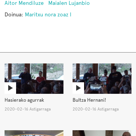
Aitor Mendiluze
Maialen Lujanbio
Doinua:
Maritxu nora zoaz I
Hasierako agurrak
Bultza Hernani!
2020-02-16 Astigarraga
2020-02-16 Astigarraga