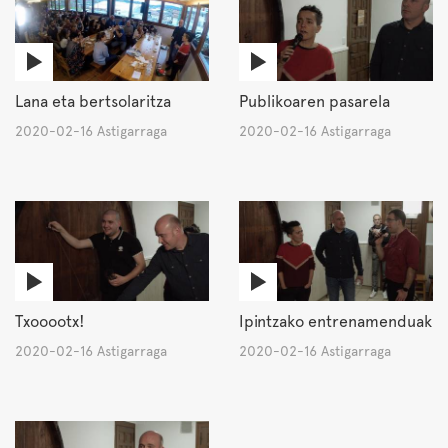
Lana eta bertsolaritza
Publikoaren pasarela
2020-02-16 Astigarraga
2020-02-16 Astigarraga
Txooootx!
Ipintzako entrenamenduak
2020-02-16 Astigarraga
2020-02-16 Astigarraga