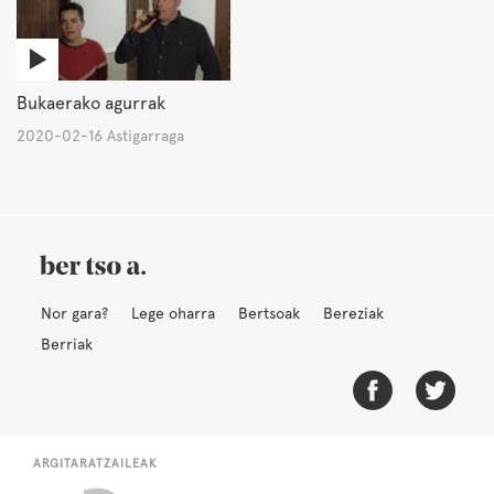
Bukaerako agurrak
2020-02-16 Astigarraga
Nor gara?
Lege oharra
Bertsoak
Bereziak
Berriak
ARGITARATZAILEAK