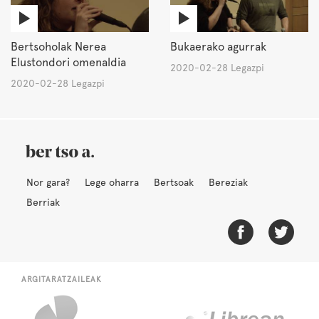
Bertsoholak Nerea
Bukaerako agurrak
Elustondori omenaldia
2020-02-28 Legazpi
2020-02-28 Legazpi
Nor gara?
Lege oharra
Bertsoak
Bereziak
Berriak
ARGITARATZAILEAK