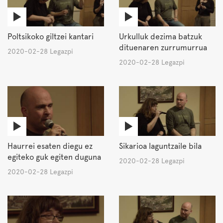
Poltsikoko giltzei kantari
Urkulluk dezima batzuk
dituenaren zurrumurrua
2020-02-28 Legazpi
2020-02-28 Legazpi
Haurrei esaten diegu ez
Sikarioa laguntzaile bila
egiteko guk egiten duguna
2020-02-28 Legazpi
2020-02-28 Legazpi