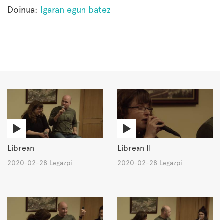
Doinua:
Igaran egun batez
Librean
Librean II
2020-02-28 Legazpi
2020-02-28 Legazpi