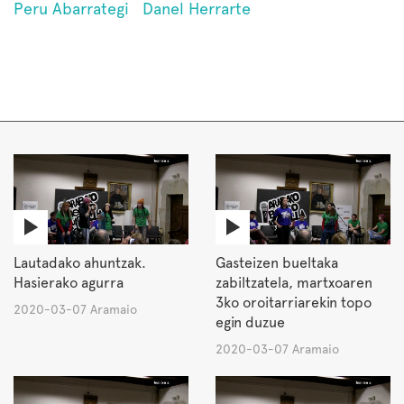
Peru Abarrategi
Danel Herrarte
Lautadako ahuntzak.
Gasteizen bueltaka
Hasierako agurra
zabiltzatela, martxoaren
3ko oroitarriarekin topo
2020-03-07 Aramaio
egin duzue
2020-03-07 Aramaio