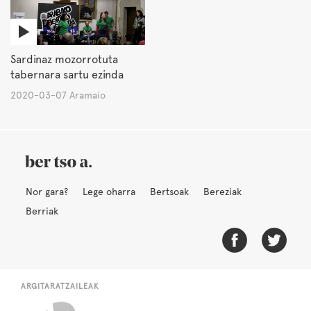
Sardinaz mozorrotuta
tabernara sartu ezinda
2020-03-07 Aramaio
Nor gara?
Lege oharra
Bertsoak
Bereziak
Berriak
ARGITARATZAILEAK