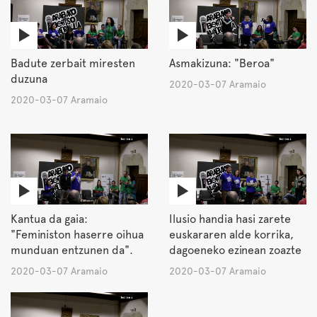
Badute zerbait miresten
Asmakizuna: "Beroa"
duzuna
2020-03-07 Aramaio
2020-03-07 Aramaio
Kantua da gaia:
Ilusio handia hasi zarete
"Feministon haserre oihua
euskararen alde korrika,
munduan entzunen da".
dagoeneko ezinean zoazte
2020-03-07 Aramaio
2020-03-07 Aramaio