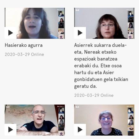
Hasierako agurra
Asierrek sukarra duela-
eta, Nereak etxeko
2020-03-29 Online
espazioak banatzea
erabaki du. Etxe osoa
hartu du eta Asier
gonbidatuen gela txikian
geratu da.
2020-03-29 Online