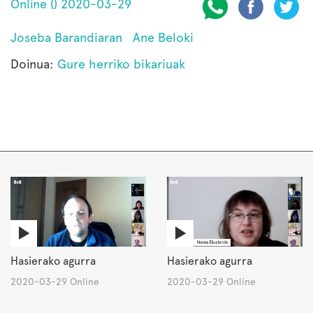
Online () 2020-03-29
Joseba Barandiaran
Ane Beloki
Doinua:
Gure herriko bikariuak
Hasierako agurra
Hasierako agurra
2020-03-29 Online
2020-03-29 Online