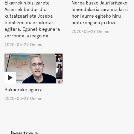
Elkarrekin bizi zarete.
Nerea Eusko Jaurlaritzako
Asierrek beldur dio
lehendakaria zara eta krisi
kutsatzeari eta Joseba
honi aurre egiteko hiru
bidaltzen du erosketak
aditurengana jo duzu
egitera. Egunetik egunera
2020-03-29 Online
zerrenda luzeago da
2020-03-29 Online
Bukaerako agurra
2020-03-29 Online