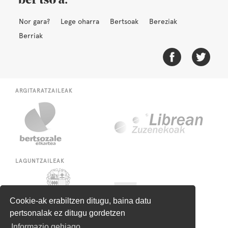
Nor gara?
Lege oharra
Bertsoak
Bereziak
Berriak
ARGITARATZAILEAK
LAGUNTZAILEAK
Cookie-ak erabiltzen ditugu, baina datu
pertsonalak ez ditugu gordetzen
Informazio gehiago