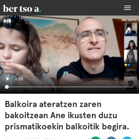
Togg
navi
Balkoira ateratzen zaren
bakoitzean Ane ikusten duzu
prismatikoekin balkoitik begira.