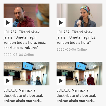
JOLASA. Elkarri oinak
JOLASA. Elkarri oinak
jarriz.“Umetan egin
jarriz. “Umetan egin EZ
zenuen bidaia hura, inoiz
zenuen bidaia hura“
ahaztuko ez zaizuna”
2020-05-06 Online
2020-05-06 Online
JOLASA. Marrazkia
JOLASA. Marrazkia
deskribatu eta besteak
deskribatu eta besteak
entzun ahala marraztu.
entzun ahala marraztu.