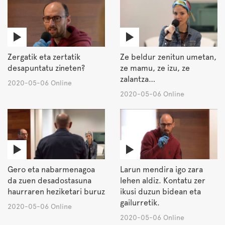
Zergatik eta zertatik
Ze beldur zenitun umetan,
desapuntatu zineten?
ze mamu, ze izu, ze
zalantza…
2020-05-06 Online
2020-05-06 Online
Gero eta nabarmenagoa
Larun mendira igo zara
da zuen desadostasuna
lehen aldiz. Kontatu zer
haurraren heziketari buruz
ikusi duzun bidean eta
gailurretik.
2020-05-06 Online
2020-05-06 Online