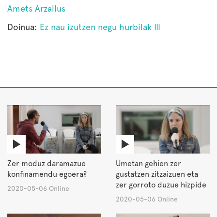
Amets Arzallus
Doinua:
Ez nau izutzen negu hurbilak III
Zer moduz daramazue
Umetan gehien zer
konfinamendu egoera?
gustatzen zitzaizuen eta
zer gorroto duzue hizpide
2020-05-06 Online
2020-05-06 Online