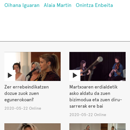
Oihana Iguaran
Alaia Martin
Onintza Enbeita
Zer errebeindikatzen
Martxoaren erdialdetik
dozue zuok zuen
asko aldatu da zuen
egunerokoan?
bizimodua eta zuen diru-
sarrerak ere bai
2020-05-22 Online
2020-05-22 Online