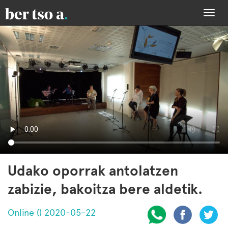
Togg
navi
Udako oporrak antolatzen
zabizie, bakoitza bere aldetik.
Online () 2020-05-22