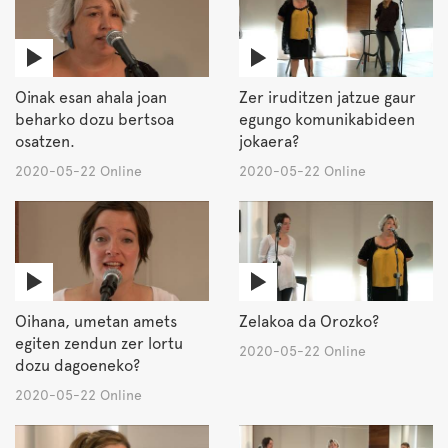
Oinak esan ahala joan
Zer iruditzen jatzue gaur
beharko dozu bertsoa
egungo komunikabideen
osatzen.
jokaera?
2020-05-22 Online
2020-05-22 Online
Oihana, umetan amets
Zelakoa da Orozko?
egiten zendun zer lortu
2020-05-22 Online
dozu dagoeneko?
2020-05-22 Online