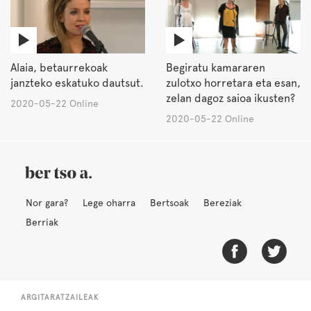
Alaia, betaurrekoak
Begiratu kamararen
janzteko eskatuko dautsut.
zulotxo horretara eta esan,
zelan dagoz saioa ikusten?
2020-05-22 Online
2020-05-22 Online
Nor gara?
Lege oharra
Bertsoak
Bereziak
Berriak
ARGITARATZAILEAK