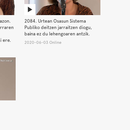
azon.
2084. Urtean Osasun Sistema
arraren
Publiko deitzen jarraitzen diogu,
baina ez du lehengoaren antzik.
i ere.
2020-06-03 Online