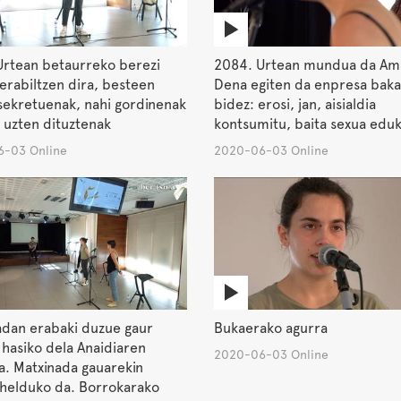
Urtean betaurreko berezi
2084. Urtean mundua da Am
erabiltzen dira, besteen
Dena egiten da enpresa bak
sekretuenak, nahi gordinenak
bidez: erosi, jan, aisialdia
 uzten dituztenak
kontsumitu, baita sexua eduk
-03 Online
2020-06-03 Online
adan erabaki duzue gaur
Bukaerako agurra
hasiko dela Anaidiaren
2020-06-03 Online
. Matxinada gauarekin
 helduko da. Borrokarako