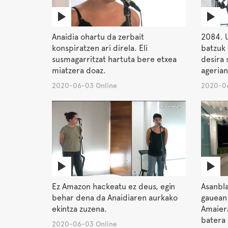
Anaidia ohartu da zerbait
2084. 
konspiratzen ari direla. Eli
batzuk 
susmagarritzat hartuta bere etxea
desira 
miatzera doaz.
agerian
2020-06-03 Online
2020-06
Ez Amazon hackeatu ez deus, egin
Asanbl
behar dena da Anaidiaren aurkako
gauean 
ekintza zuzena.
Amaiera
batera
2020-06-03 Online