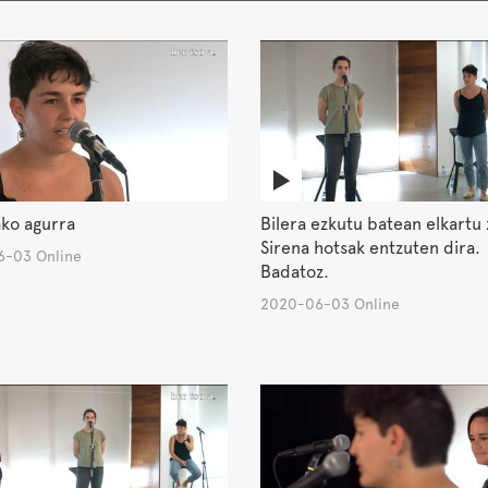
ko agurra
Bilera ezkutu batean elkartu 
Sirena hotsak entzuten dira.
-03 Online
Badatoz.
2020-06-03 Online