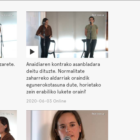
zarete.
Anaidiaren kontrako asanbladara
deitu dituzte. Normalitate
zaharreko aldarriak oraindik
egunerokotasuna dute, horietako
zein erabiliko lukete orain?
2020-06-03 Online