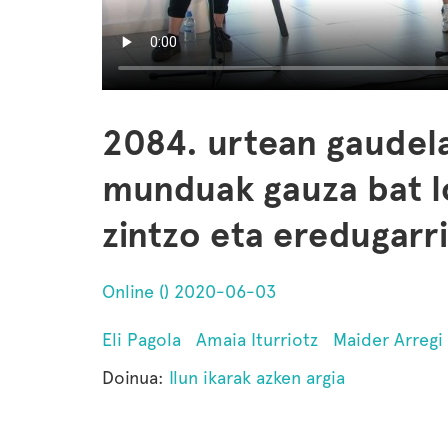
2084. urtean gaudela
munduak gauza bat lo
zintzo eta eredugarri
Online () 2020-06-03
Eli Pagola
Amaia Iturriotz
Maider Arregi
Doinua:
Ilun ikarak azken argia