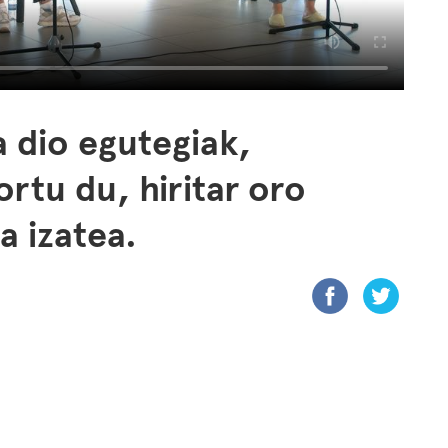
 dio egutegiak,
rtu du, hiritar oro
a izatea.