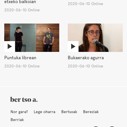
etxeko balkoian
2020-06-10 Online
2020-06-10 Online
Puntuka librean
Bukaerako agurra
2020-06-10 Online
2020-06-10 Online
Nor gara?
Lege oharra
Bertsoak
Bereziak
Berriak