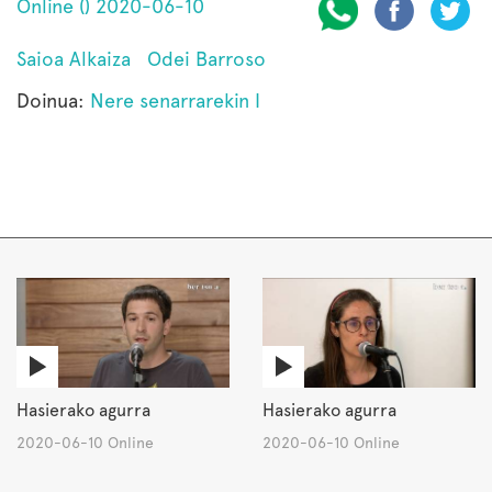
Online () 2020-06-10
Saioa Alkaiza
Odei Barroso
Doinua:
Nere senarrarekin I
Hasierako agurra
Hasierako agurra
2020-06-10 Online
2020-06-10 Online