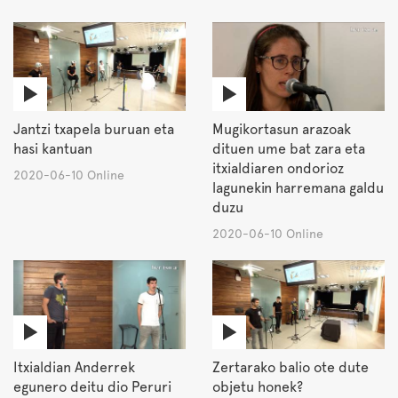
Jantzi txapela buruan eta
Mugikortasun arazoak
hasi kantuan
dituen ume bat zara eta
itxialdiaren ondorioz
2020-06-10 Online
lagunekin harremana galdu
duzu
2020-06-10 Online
Itxialdian Anderrek
Zertarako balio ote dute
egunero deitu dio Peruri
objetu honek?