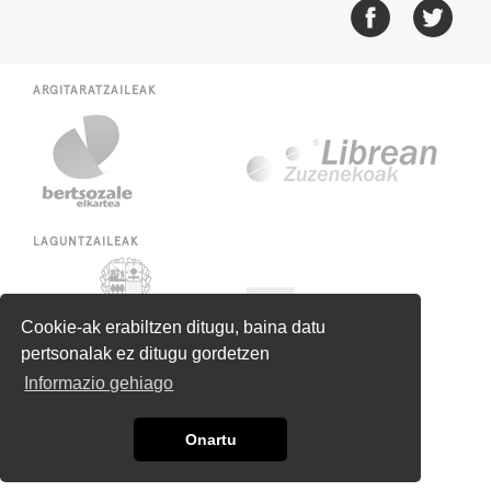
ARGITARATZAILEAK
LAGUNTZAILEAK
Cookie-ak erabiltzen ditugu, baina datu
pertsonalak ez ditugu gordetzen
Informazio gehiago
Onartu