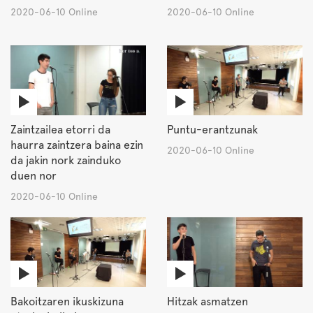
2020-06-10 Online
2020-06-10 Online
Zaintzailea etorri da
Puntu-erantzunak
haurra zaintzera baina ezin
2020-06-10 Online
da jakin nork zainduko
duen nor
2020-06-10 Online
Bakoitzaren ikuskizuna
Hitzak asmatzen