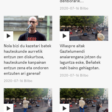
denborarik...
2020-07-16 Bilbo
Nola bizi du kazetari batek
Viñaspre aitak
hauteskunde aurretik
Gaztelumendi
entzun zen diskurtsoa,
anaiarengana jotzen du
hauteskunde kanpainan
laguntza eske, Beñatek
entzun zena eta ondoren
nahi baino gehiagotan.
entzuten ari garena?
2020-07-16 Bilbo
2020-07-16 Bilbo