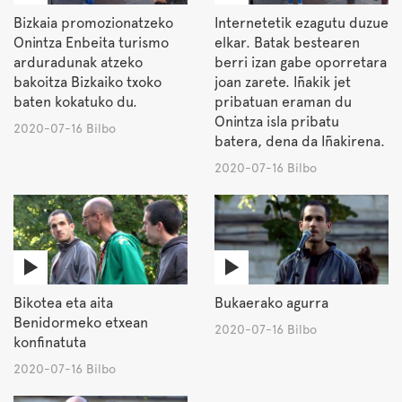
Bizkaia promozionatzeko
Internetetik ezagutu duzue
Onintza Enbeita turismo
elkar. Batak bestearen
arduradunak atzeko
berri izan gabe oporretara
bakoitza Bizkaiko txoko
joan zarete. Iñakik jet
baten kokatuko du.
pribatuan eraman du
Onintza isla pribatu
2020-07-16 Bilbo
batera, dena da Iñakirena.
2020-07-16 Bilbo
Bikotea eta aita
Bukaerako agurra
Benidormeko etxean
2020-07-16 Bilbo
konfinatuta
2020-07-16 Bilbo