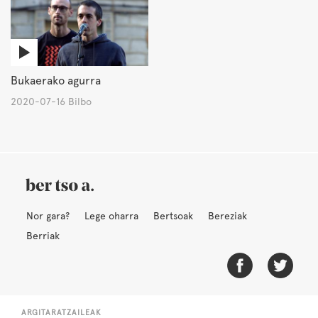
Bukaerako agurra
2020-07-16 Bilbo
Nor gara?
Lege oharra
Bertsoak
Bereziak
Berriak
ARGITARATZAILEAK