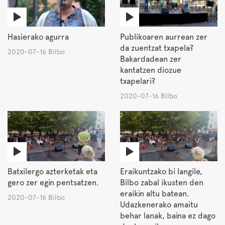
Hasierako agurra
Publikoaren aurrean zer
da zuentzat txapela?
2020-07-16 Bilbo
Bakardadean zer
kantatzen diozue
txapelari?
2020-07-16 Bilbo
Batxilergo azterketak eta
Eraikuntzako bi langile,
gero zer egin pentsatzen.
Bilbo zabal ikusten den
eraikin altu batean.
2020-07-16 Bilbo
Udazkenerako amaitu
behar lanak, baina ez dago