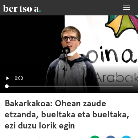
Togg
navi
Bakarkakoa: Ohean zaude
etzanda, bueltaka eta bueltaka,
ezi duzu lorik egin