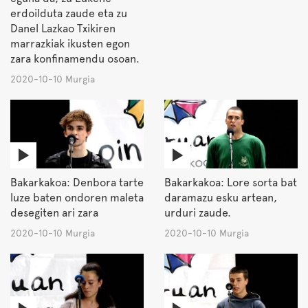
erdoilduta zaude eta zu
Danel Lazkao Txikiren
marrazkiak ikusten egon
zara konfinamendu osoan.
2020-10-10 Murgia
Bakarkakoa: Denbora tarte
Bakarkakoa: Lore sorta bat
luze baten ondoren maleta
daramazu esku artean,
desegiten ari zara
urduri zaude.
2020-10-10 Murgia
2020-10-10 Murgia