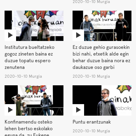
2020-10-10 Murgia
Institutura bueltatzeko
Ez duzue gehio gurasoekin
gogoz zineten baina ez
bizi nahi, etxetik alde egin
duzue topatu espero
behar duzue baina nora ez
zenutena
daukazue oso garbi
2020-10-10 Murgia
2020-10-10 Murgia
Konfinamendu osteko
Puntu erantzunak
lehen bertso eskolako
2020-10-10 Murgia
eguna da, zu Eukene