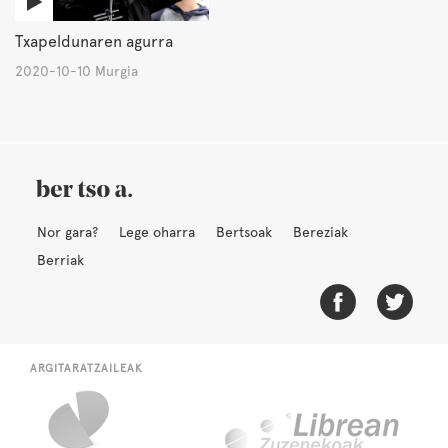
Txapeldunaren agurra
2020-10-10 Murgia
Nor gara?
Lege oharra
Bertsoak
Bereziak
Berriak
ARGITARATZAILEAK