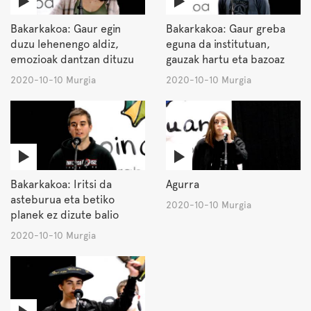
Bakarkakoa: Gaur egin
Bakarkakoa: Gaur greba
duzu lehenengo aldiz,
eguna da institutuan,
emozioak dantzan dituzu
gauzak hartu eta bazoaz
2020-10-10 Murgia
2020-10-10 Murgia
Bakarkakoa: Iritsi da
Agurra
asteburua eta betiko
2020-10-10 Murgia
planek ez dizute balio
2020-10-10 Murgia