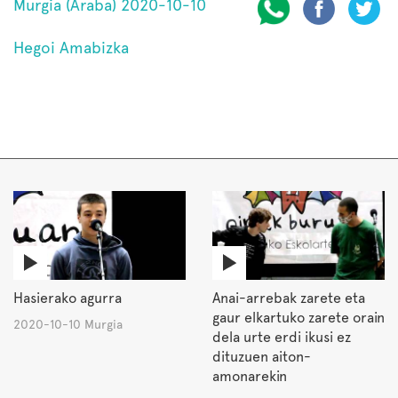
Murgia (Araba) 2020-10-10
Hegoi Amabizka
Hasierako agurra
Anai-arrebak zarete eta
gaur elkartuko zarete orain
2020-10-10 Murgia
dela urte erdi ikusi ez
dituzuen aiton-
amonarekin