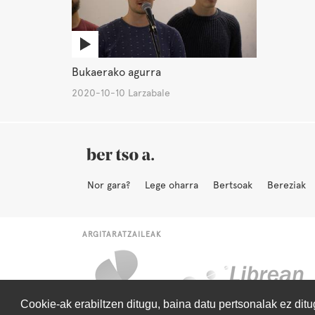
Bukaerako agurra
2020-10-10 Larzabale
Nor gara?
Lege oharra
Bertsoak
Bereziak
ARGITARATZAILEAK
Cookie-ak erabiltzen ditugu, baina datu pertsonalak ez dit