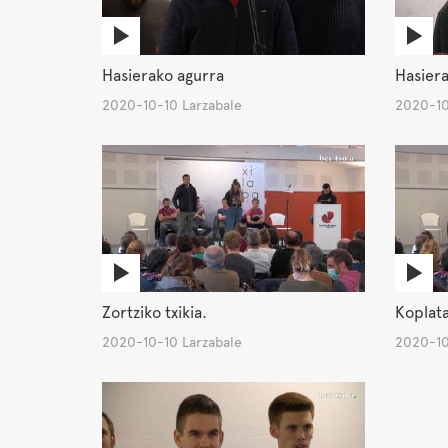
Hasierako agurra
Hasiera
2020-10-10 Larzabale
2020-10
Zortziko txikia.
Koplat
2020-10-10 Larzabale
2020-10