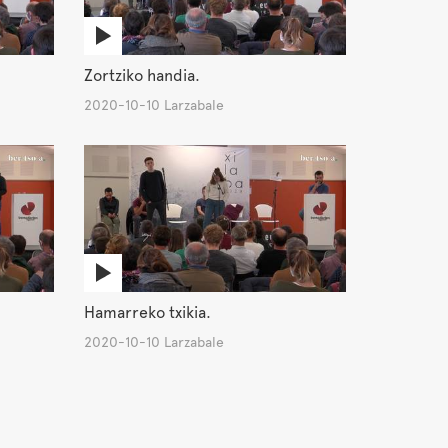
Zortziko handia.
2020-10-10 Larzabale
Hamarreko txikia.
2020-10-10 Larzabale