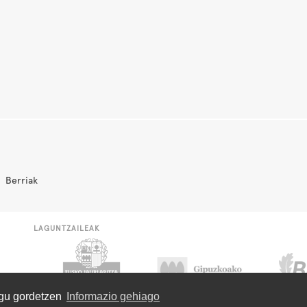
Berriak
LAGUNTZAILEAK
ugu gordetzen
Informazio gehiago