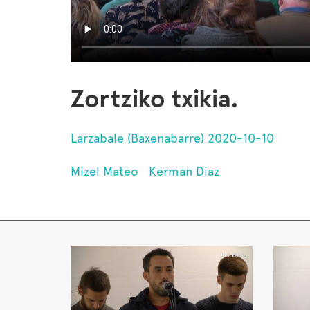
Zortziko txikia.
Larzabale (Baxenabarre) 2020-10-10
Mizel Mateo
Kerman Diaz