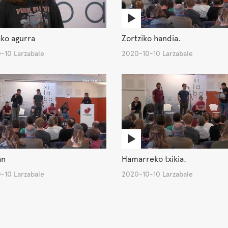
ko agurra
Zortziko handia.
-10 Larzabale
2020-10-10 Larzabale
an
Hamarreko txikia.
-10 Larzabale
2020-10-10 Larzabale