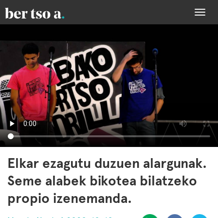
Togg
navi
Elkar ezagutu duzuen alargunak.
Seme alabek bikotea bilatzeko
propio izenemanda.