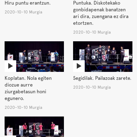
Hiru puntu erantzun.
Puntuka. Diskotekako
gonbidapenak banatzen
2020-10-10 Murgia
ari dira, zuengana ez dira
etortzen.
2020-10-10 Murgia
Koplatan. Nola egiten
Segidilak. Pailazoak zarete.
diozue aurre
2020-10-10 Murgia
ziurgabetasun honi
egunero.
2020-10-10 Murgia