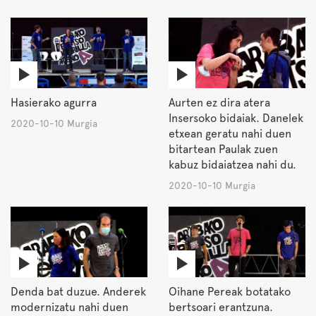
Hasierako agurra
Aurten ez dira atera
Insersoko bidaiak. Danelek
2020-10-10 Murgia
etxean geratu nahi duen
bitartean Paulak zuen
kabuz bidaiatzea nahi du.
2020-10-10 Murgia
Denda bat duzue. Anderek
Oihane Pereak botatako
modernizatu nahi duen
bertsoari erantzuna.