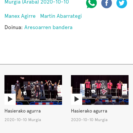
Murgia (Araba) 2020-10-10
Manex Agirre
Martin Abarrategi
Doinua:
Aresoarren bandera
Hasierako agurra
Hasierako agurra
2020-10-10 Murgia
2020-10-10 Murgia