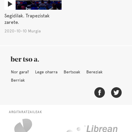
Segidilak. Trapezistak
zarete.
2020-10-10 Murgia
Nor gara?
Lege oharra
Bertsoak
Bereziak
Berriak
ARGITARATZAILEAK