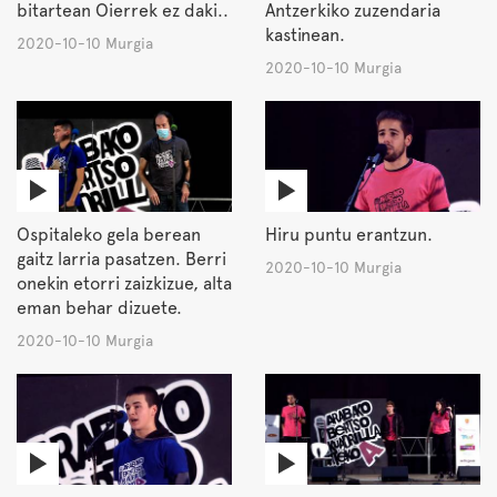
bitartean Oierrek ez daki..
Antzerkiko zuzendaria
kastinean.
2020-10-10 Murgia
2020-10-10 Murgia
Ospitaleko gela berean
Hiru puntu erantzun.
gaitz larria pasatzen. Berri
2020-10-10 Murgia
onekin etorri zaizkizue, alta
eman behar dizuete.
2020-10-10 Murgia