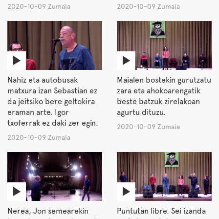
2020-10-09 Zumaia
2020-10-09 Zumaia
Nahiz eta autobusak
Maialen bostekin gurutzatu
matxura izan Sebastian ez
zara eta ahokoarengatik
da jeitsiko bere geltokira
beste batzuk zirelakoan
eraman arte. Igor
agurtu dituzu.
txoferrak ez daki zer egin.
2020-10-09 Zumaia
2020-10-09 Zumaia
Nerea, Jon semearekin
Puntutan libre. Sei izanda