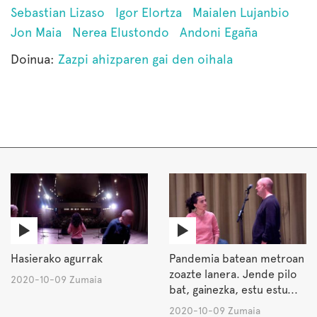
Sebastian Lizaso
Igor Elortza
Maialen Lujanbio
Jon Maia
Nerea Elustondo
Andoni Egaña
Doinua:
Zazpi ahizparen gai den oihala
Hasierako agurrak
Pandemia batean metroan
zoazte lanera. Jende pilo
2020-10-09 Zumaia
bat, gainezka, estu estu...
2020-10-09 Zumaia