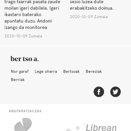
trago txarrak pasata zaude
sesio luzea dute
moilan igeri dabilela. Igeri
erabakitzeko doinua.
ikastaro baterako
2020-10-09 Zumaia
apuntatu duzu. Andoni
izango da monitorea
2020-10-09 Zumaia
Nor gara?
Lege oharra
Bertsoak
Bereziak
Berriak
ARGITARATZAILEAK