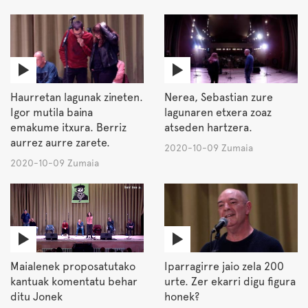
Haurretan lagunak zineten.
Nerea, Sebastian zure
Igor mutila baina
lagunaren etxera zoaz
emakume itxura. Berriz
atseden hartzera.
aurrez aurre zarete.
2020-10-09 Zumaia
2020-10-09 Zumaia
Maialenek proposatutako
Iparragirre jaio zela 200
kantuak komentatu behar
urte. Zer ekarri digu figura
ditu Jonek
honek?