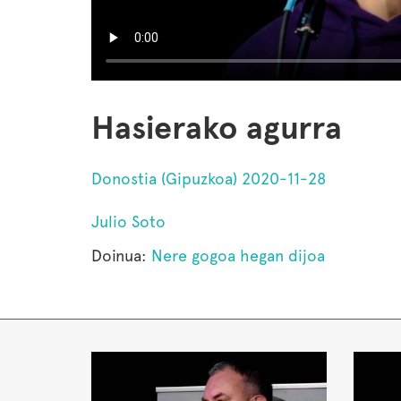
Hasierako agurra
Donostia (Gipuzkoa) 2020-11-28
Julio Soto
Doinua:
Nere gogoa hegan dijoa