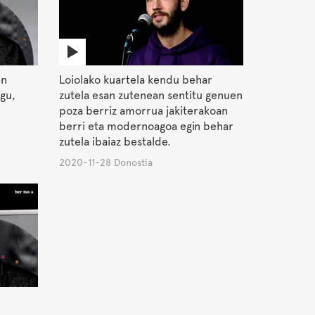
en
Loiolako kuartela kendu behar
gu,
zutela esan zutenean sentitu genuen
poza berriz amorrua jakiterakoan
berri eta modernoagoa egin behar
zutela ibaiaz bestalde.
2020-11-28 Donostia