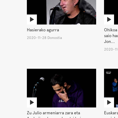
Hasierako agurra
Ohikoa 
saio ha
2020-11-28 Donostia
Jon...
2020-11
Zu Julio armeniarra zara eta
Euskara