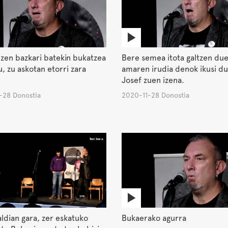
zen bazkari batekin bukatzea
Bere semea itota galtzen du
u, zu askotan etorri zara
amaren irudia denok ikusi du
Josef zuen izena.
-28 Donostia
2020-11-28 Donostia
ldian gara, zer eskatuko
Bukaerako agurra