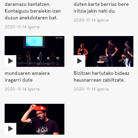
daramazu kantatzen.
duten karta berriaz bere
Kontaiguzu beraiekin izan
iritzia jakin nahi du.
duzun anekdotaren bat.
2020-11-14 Igorre
2020-11-14 Igorre
munduaren amaiera
Bizitzan hartutako bideaz
iragarri dute
hausnarrean zabiltzate.
2020-11-14 Igorre
2020-11-14 Igorre