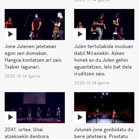
Jone Julenen jatetxean
Julen tertuliakide moduan
egon zen domekan.
dabil Mirenekin. Azken
Hangoa kontatzen ari zaio
honek ez du Julen gehio
Txaber lagunari.
aguantatzen, lelo bat dela
iruditzen zaio.
2020-11-14 Igorre
2020-11-14 Igorre
2041. urtea. Unai
Julunek jone gonbidatu du
atzekoekin denbora
bere jatetxera. Prestatu