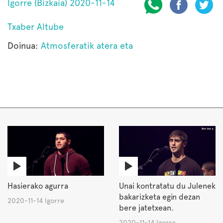
Igorre (Bizkaia) 2020-11-14
Txaber Altube
Doinua:
Atmosferatik atera eta
Hasierako agurra
Unai kontratatu du Julenek
bakarizketa egin dezan
2020-11-14 Igorre
bere jatetxean.
2020-11-14 Igorre