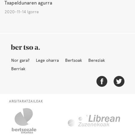
Txapeldunaren agurra
2020-11-14 Igorre
Nor gara?
Lege oharra
Bertsoak
Bereziak
Berriak
ARGITARATZAILEAK