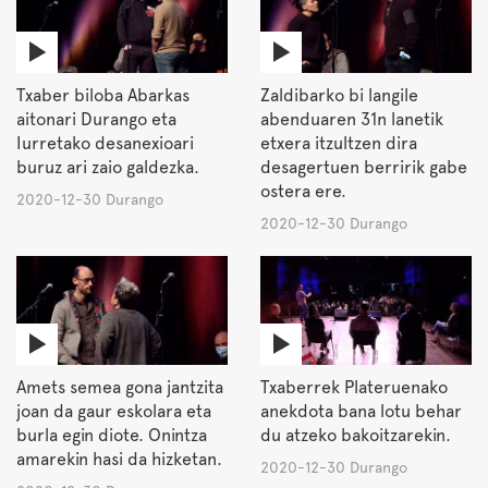
Txaber biloba Abarkas
Zaldibarko bi langile
aitonari Durango eta
abenduaren 31n lanetik
Iurretako desanexioari
etxera itzultzen dira
buruz ari zaio galdezka.
desagertuen berririk gabe
ostera ere.
2020-12-30 Durango
2020-12-30 Durango
Amets semea gona jantzita
Txaberrek Plateruenako
joan da gaur eskolara eta
anekdota bana lotu behar
burla egin diote. Onintza
du atzeko bakoitzarekin.
amarekin hasi da hizketan.
2020-12-30 Durango