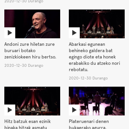
2020-12-30 Durango
Andoni zure hiletan zure
Abarkasi egunean
buruari botako
behineko galdera bat
zenizkiokeen hiru bertso.
egingo diote eta honek
erabakiko du atzeko nori
2020-12-30 Durango
rebotatu.
2020-12-30 Durango
Hitz batzuk esan ezinik
Plateruenari denen
binaka hitzak asmatu
bukaerako agurra.