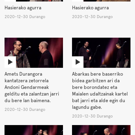
Hasierako agurra
Hasierako agurra
2020-12-30 Durango
2020-12-30 Durango
Amets Durangora
Abarkas bere baserriko
kantatzera zetorrela
bidea garbitzen ari da
Andoni Gendarmeak
bere borondatez eta
gelditu eta zalantzan jarri
Maialen udaltzainak kartel
du bere lan baimena.
bat jarri eta alde egin du
lagundu gabe.
2020-12-30 Durango
2020-12-30 Durango