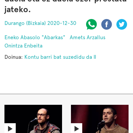
jateko.
Durango (Bizkaia) 2020-12-30
Eneko Abasolo "Abarkas"
Amets Arzallus
Onintza Enbeita
Doinua:
Kontu barri bat suzedidu da II