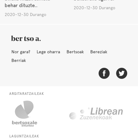
behar dituzte..
2020-12-30 Durango
2020-12-30 Durango
Nor gara?
Lege oharra
Bertsoak
Bereziak
Berriak
ARGITARATZAILEAK
LAGUNTZAILEAK