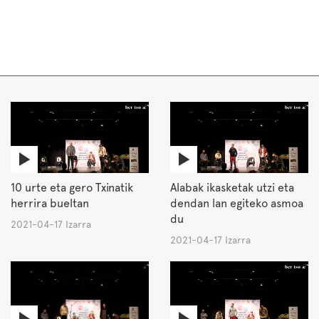
10 urte eta gero Txinatik
Alabak ikasketak utzi eta
herrira bueltan
dendan lan egiteko asmoa
du
2021-04-17 Izarra
2021-04-17 Izarra