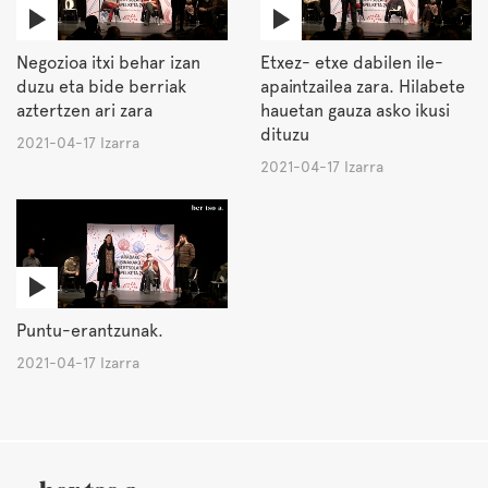
Negozioa itxi behar izan
Etxez- etxe dabilen ile-
duzu eta bide berriak
apaintzailea zara. Hilabete
aztertzen ari zara
hauetan gauza asko ikusi
dituzu
2021-04-17 Izarra
2021-04-17 Izarra
Puntu-erantzunak.
2021-04-17 Izarra