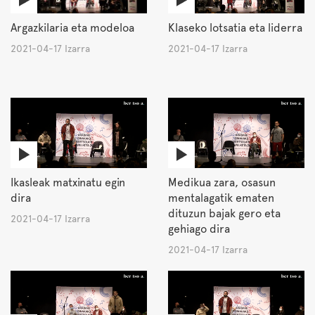
Argazkilaria eta modeloa
Klaseko lotsatia eta liderra
2021-04-17 Izarra
2021-04-17 Izarra
Ikasleak matxinatu egin
Medikua zara, osasun
dira
mentalagatik ematen
dituzun bajak gero eta
2021-04-17 Izarra
gehiago dira
2021-04-17 Izarra