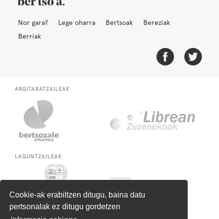
Nor gara?
Lege oharra
Bertsoak
Bereziak
Berriak
ARGITARATZAILEAK
LAGUNTZAILEAK
Cookie-ak erabiltzen ditugu, baina datu
pertsonalak ez ditugu gordetzen