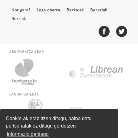
Nor gara?
Lege oharra
Bertsoak
Bereziak
Berriak
ARGITARATZAILEAK
LAGUNTZAILEAK
Cookie-ak erabiltzen ditugu, baina datu
pertsonalak ez ditugu gordetzen
Informazio gehiago