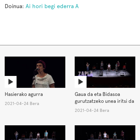
Doinua:
Ai hori begi ederra A
Hasierako agurra
Gaua da eta Bidasoa
gurutzatzeko unea iritsi da
2021-04-24 Bera
2021-04-24 Bera