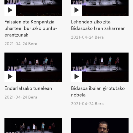
Faisaien eta Konpantzia
Lehendabiziko zita
uharteei buruzko puntu-
Bidasoako tren zaharrean
erantzunak
2021-04-24 Bera
2021-04-24 Bera
Endarlatsako tunelean
Bidasoa ibaian girotutako
nobela
2021-04-24 Bera
2021-04-24 Bera