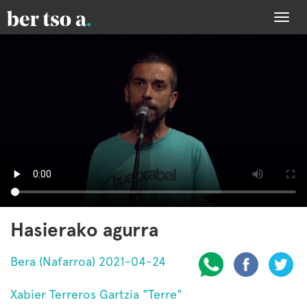
Togg
navi
Hasierako agurra
Bera (Nafarroa) 2021-04-24
Xabier Terreros Gartzia "Terre"