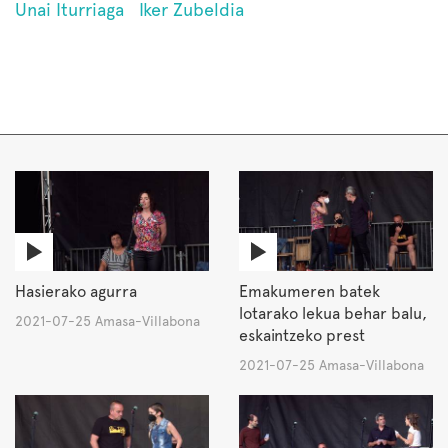
Unai Iturriaga
Iker Zubeldia
Hasierako agurra
Emakumeren batek
lotarako lekua behar balu,
2021-07-25 Amasa-Villabona
eskaintzeko prest
2021-07-25 Amasa-Villabona