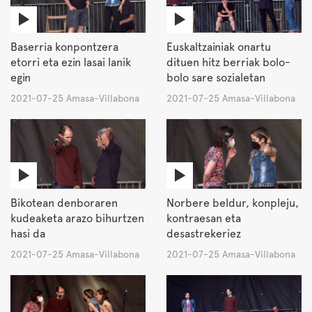
Baserria konpontzera
Euskaltzainiak onartu
etorri eta ezin lasai lanik
dituen hitz berriak bolo-
egin
bolo sare sozialetan
2021-07-25 Amasa-Villabona
2021-07-25 Amasa-Villabona
Bikotean denboraren
Norbere beldur, konpleju,
kudeaketa arazo bihurtzen
kontraesan eta
hasi da
desastrekeriez
2021-07-25 Amasa-Villabona
2021-07-25 Amasa-Villabona