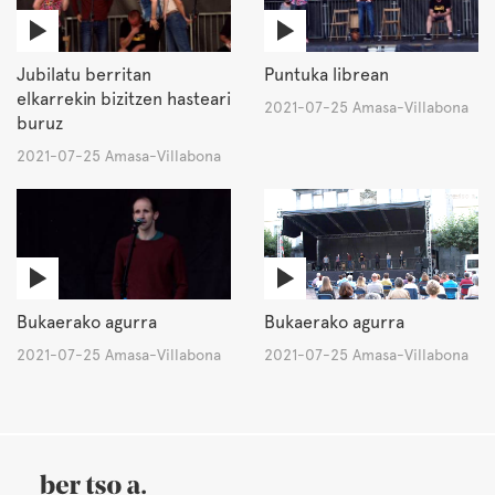
Jubilatu berritan
Puntuka librean
elkarrekin bizitzen hasteari
2021-07-25 Amasa-Villabona
buruz
2021-07-25 Amasa-Villabona
Bukaerako agurra
Bukaerako agurra
2021-07-25 Amasa-Villabona
2021-07-25 Amasa-Villabona