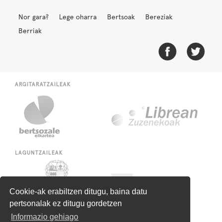
Nor gara?
Lege oharra
Bertsoak
Bereziak
Berriak
ARGITARATZAILEAK
LAGUNTZAILEAK
Cookie-ak erabiltzen ditugu, baina datu
pertsonalak ez ditugu gordetzen
Informazio gehiago