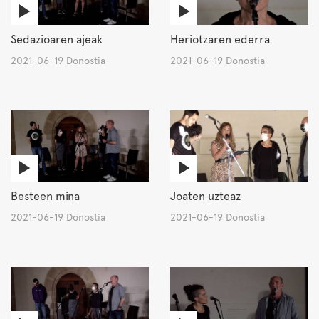
Sedazioaren ajeak
Heriotzaren ederra
2021-06-19 Donostia
2021-06-19 Donostia
Besteen mina
Joaten uzteaz
2021-06-19 Donostia
2021-06-19 Donostia