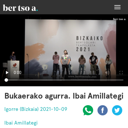
Togg
navi
Bukaerako agurra. Ibai Amillategi
Igorre (Bizkaia) 2021-10-09
Ibai Amillategi