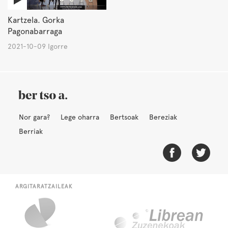
Kartzela. Gorka
Pagonabarraga
2021-10-09 Igorre
Nor gara?
Lege oharra
Bertsoak
Bereziak
Berriak
ARGITARATZAILEAK