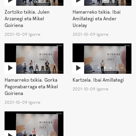
Zortziko txikia. Julen
Hamarreko txikia. Ibai
Arzanegi eta Mikel
Amillategi eta Ander
Goiriena
Ucelay
2021-10-09 Igorre
2021-10-09 Igorre
Hamarreko txikia. Gorka
Kartzela. Ibai Amillategi
Pagonabarraga eta Mikel
2021-10-09 Igorre
Goiriena
2021-10-09 Igorre