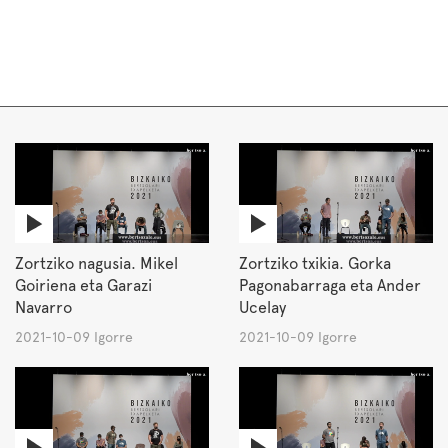
Zortziko nagusia. Mikel
Zortziko txikia. Gorka
Goiriena eta Garazi
Pagonabarraga eta Ander
Navarro
Ucelay
2021-10-09 Igorre
2021-10-09 Igorre