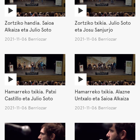
Zortziko handia. Saioa
Zortziko txikia. Julio Soto
Alkaiza eta Julio Soto
eta Josu Sanjurjo
2021-11-06 Berriozar
2021-11-06 Berriozar
Hamarreko txikia. Patxi
Hamarreko txikia. Alazne
Castillo eta Julio Soto
Untxalo eta Saioa Alkaiza
2021-11-06 Berriozar
2021-11-06 Berriozar