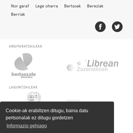
Nor gara?
Lege oharra
Bertsoak
Bereziak
Berriak
ARGITARATZAILEAK
LAGUNTZAILEAK
Cookie-ak erabiltzen ditugu, baina datu
pertsonalak ez ditugu gordetzen
Informazio gehiago