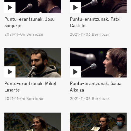
Puntu-erantzunak. Josu
Puntu-erantzunak. Patxi
Sanjurjo
Castillo
2021-11-06 Berriozar
2021-11-06 Berriozar
Puntu-erantzunak. Mikel
Puntu-erantzunak. Saioa
Lasarte
Alkaiza
2021-11-06 Berriozar
2021-11-06 Berriozar