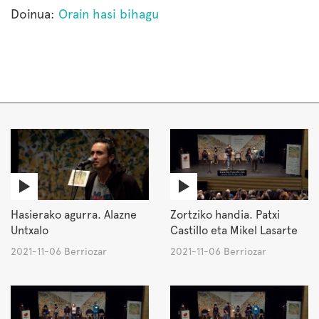
Doinua:
Orain hasi bihagu
Hasierako agurra. Alazne
Zortziko handia. Patxi
Untxalo
Castillo eta Mikel Lasarte
2021-11-06 Berriozar
2021-11-06 Berriozar