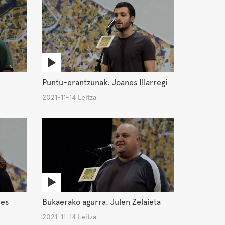
Puntu-erantzunak. Joanes Illarregi
2021-11-14 Leitza
les
Bukaerako agurra. Julen Zelaieta
2021-11-14 Leitza