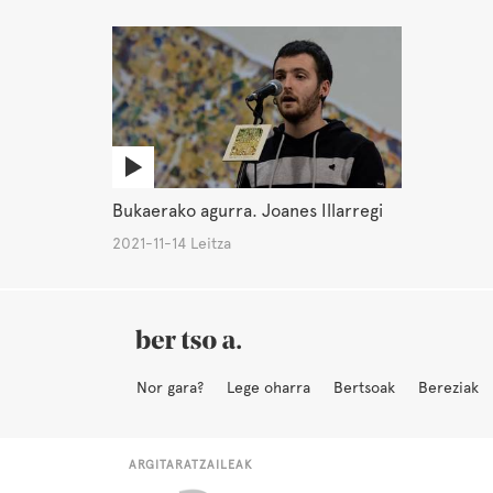
Bukaerako agurra. Joanes Illarregi
2021-11-14 Leitza
Nor gara?
Lege oharra
Bertsoak
Bereziak
ARGITARATZAILEAK