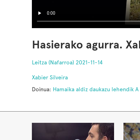
Hasierako agurra. Xab
Leitza (Nafarroa) 2021-11-14
Xabier Silveira
Doinua:
Hamaika aldiz daukazu lehendik A