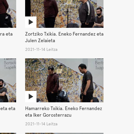
ira eta
Zortziko Txikia. Eneko Fernandez eta
Julen Zelaieta
2021-11-14 Leitza
ieta eta
Hamarreko Txikia. Eneko Fernandez
eta Iker Gorosterrazu
2021-11-14 Leitza