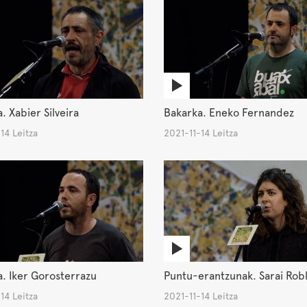
. Xabier Silveira
Bakarka. Eneko Fernandez
14 Leitza
2021-11-14 Leitza
. Iker Gorosterrazu
Puntu-erantzunak. Sarai Rob
14 Leitza
2021-11-14 Leitza