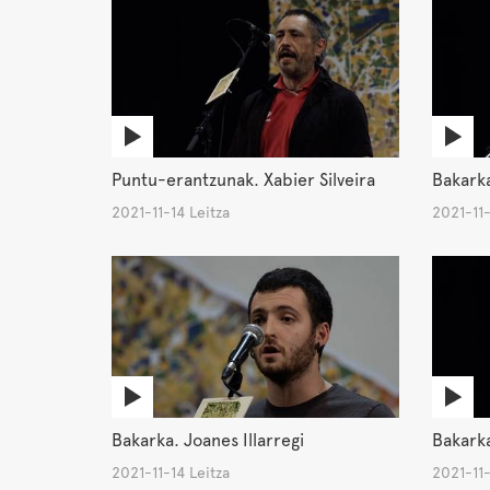
Puntu-erantzunak. Xabier Silveira
Bakarka
2021-11-14 Leitza
2021-11-
Bakarka. Joanes Illarregi
Bakarka
2021-11-14 Leitza
2021-11-