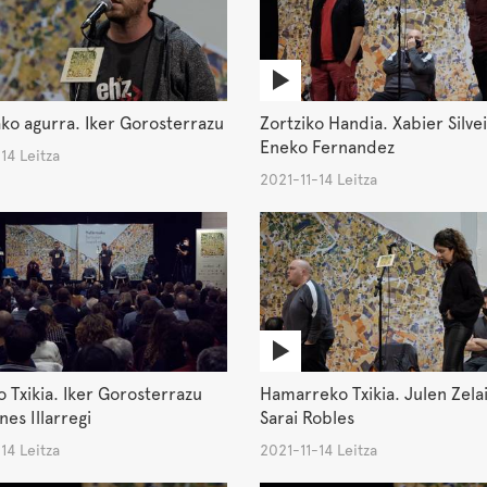
ko agurra. Iker Gorosterrazu
Zortziko Handia. Xabier Silve
Eneko Fernandez
14 Leitza
2021-11-14 Leitza
o Txikia. Iker Gorosterrazu
Hamarreko Txikia. Julen Zela
nes Illarregi
Sarai Robles
14 Leitza
2021-11-14 Leitza