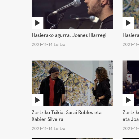
Hasierako agurra. Joanes Illarregi
Hasiera
2021-11-14 Leitza
2021-11-
Zortziko Txikia. Sarai Robles eta
Zortzik
Xabier Silveira
eta Joa
2021-11-14 Leitza
2021-11-