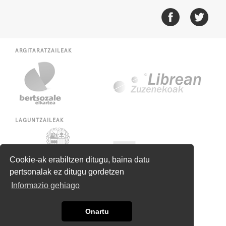
ARGITARATZAILEAK
LAGUNTZAILEAK
Cookie-ak erabiltzen ditugu, baina datu
pertsonalak ez ditugu gordetzen
Informazio gehiago
Onartu