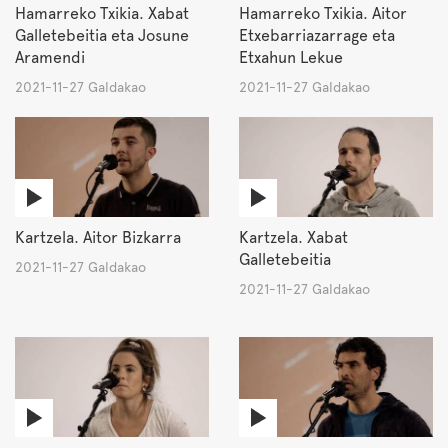
Hamarreko Txikia. Xabat
Hamarreko Txikia. Aitor
Galletebeitia eta Josune
Etxebarriazarrage eta
Aramendi
Etxahun Lekue
2021-11-27 Galdakao
2021-11-27 Galdakao
Kartzela. Aitor Bizkarra
Kartzela. Xabat
Galletebeitia
2021-11-27 Galdakao
2021-11-27 Galdakao