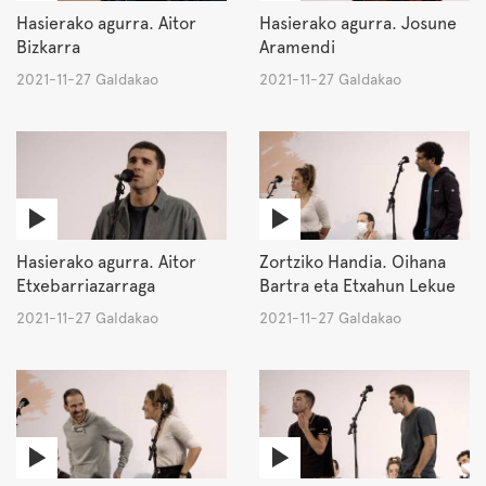
Hasierako agurra. Aitor
Hasierako agurra. Josune
Bizkarra
Aramendi
2021-11-27 Galdakao
2021-11-27 Galdakao
Hasierako agurra. Aitor
Zortziko Handia. Oihana
Etxebarriazarraga
Bartra eta Etxahun Lekue
2021-11-27 Galdakao
2021-11-27 Galdakao