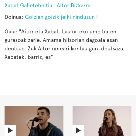
Xabat Galletebeitia
Aitor Bizkarra
Doinua:
Goizian goizik jeiki ninduzun I
Gaia: "Aitor eta Xabat. Lau urteko ume baten
gurasoak zarie. Amama hilzorian dagoala esan
deutsue. Zuk Aitor umeari kontau gura deutsazu,
Xabatek, barriz, ez"