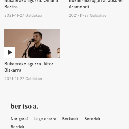
Bukaerako agurra. Oihana
Bukaerako agurra. Josune
Bartra
Aramendi
2021-11-27 Galdakao
2021-11-27 Galdakao
Bukaerako agurra. Aitor
Bizkarra
2021-11-27 Galdakao
Nor gara?
Lege oharra
Bertsoak
Bereziak
Berriak