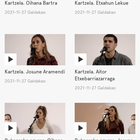
Kartzela. Oihana Bartra
Kartzela. Etxahun Lekue
2021-11-27 Galdakao
2021-11-27 Galdakao
Kartzela. Josune Aramendi
Kartzela. Aitor
Etxebarriazarraga
2021-11-27 Galdakao
2021-11-27 Galdakao