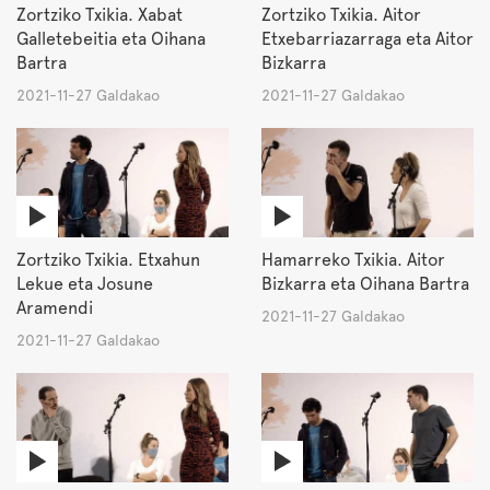
Zortziko Txikia. Xabat
Zortziko Txikia. Aitor
Galletebeitia eta Oihana
Etxebarriazarraga eta Aitor
Bartra
Bizkarra
2021-11-27 Galdakao
2021-11-27 Galdakao
Zortziko Txikia. Etxahun
Hamarreko Txikia. Aitor
Lekue eta Josune
Bizkarra eta Oihana Bartra
Aramendi
2021-11-27 Galdakao
2021-11-27 Galdakao