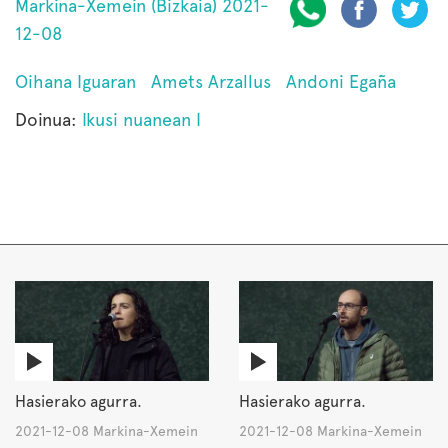
Markina-Xemein (Bizkaia) 2021-
12-08
Oihana Iguaran
Amets Arzallus
Andoni Egaña
Doinua:
Ikusi nuanean I
Hasierako agurra.
Hasierako agurra.
2021-12-08 Markina-Xemein
2021-12-08 Markina-Xemein