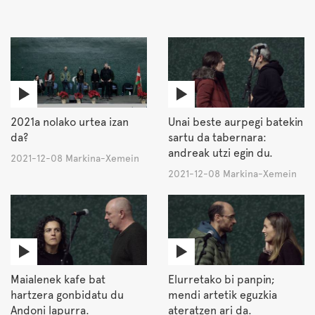
2021a nolako urtea izan
Unai beste aurpegi batekin
da?
sartu da tabernara:
andreak utzi egin du.
2021-12-08 Markina-Xemein
2021-12-08 Markina-Xemein
Maialenek kafe bat
Elurretako bi panpin;
hartzera gonbidatu du
mendi artetik eguzkia
Andoni lapurra.
ateratzen ari da.