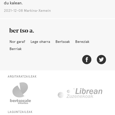
du kalean.
2021-12-08 Markina-Xemein
Nor gara?
Lege oharra
Bertsoak
Bereziak
Berriak
ARGITARATZAILEAK
LAGUNTZAILEAK