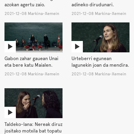
azokan agertu zaio.
adineko dirudunari.
2021-12-08 Markina-Xemein
2021-12-08 Markina-Xemein
Gabon zahar gauean Unai
Urteberri egunean
eta bere katu Maialen.
lagunekin joan da mendira.
2021-12-08 Markina-Xemein
2021-12-08 Markina-Xemein
Taldeko-lana: Nereak diruz
jositako motxila bat topatu