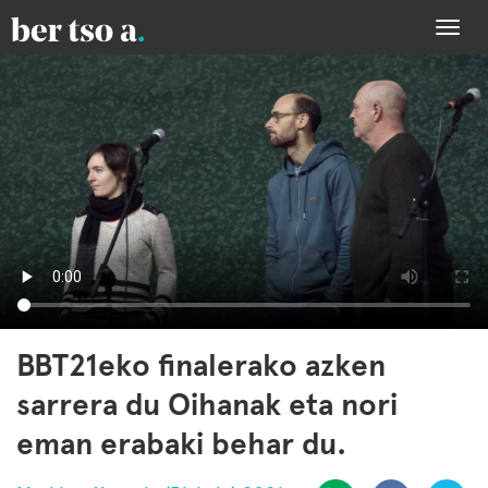
Togg
navi
BBT21eko finalerako azken
sarrera du Oihanak eta nori
eman erabaki behar du.