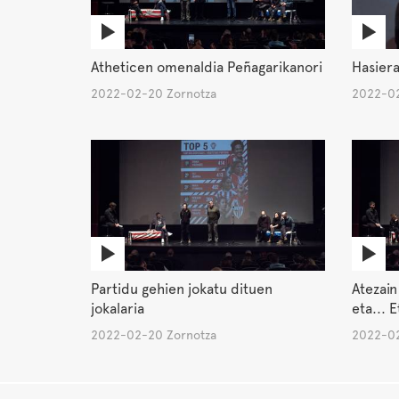
Atheticen omenaldia Peñagarikanori
Hasiera
2022-02-20 Zornotza
2022-02
Partidu gehien jokatu dituen
Atezain
jokalaria
eta... 
2022-02-20 Zornotza
2022-02