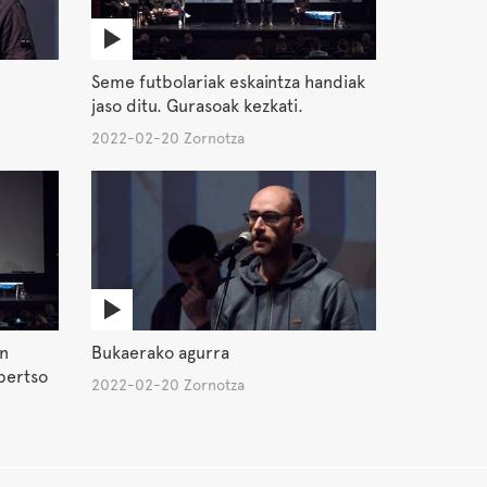
Seme futbolariak eskaintza handiak
jaso ditu. Gurasoak kezkati.
2022-02-20 Zornotza
en
Bukaerako agurra
 bertso
2022-02-20 Zornotza