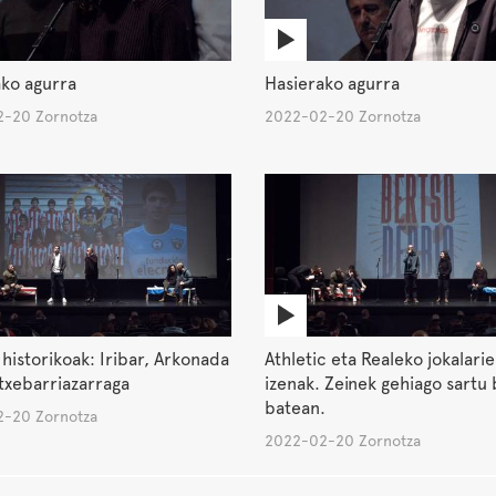
ko agurra
Hasierako agurra
-20 Zornotza
2022-02-20 Zornotza
 historikoak: Iribar, Arkonada
Athletic eta Realeko jokalari
Etxebarriazarraga
izenak. Zeinek gehiago sartu
batean.
-20 Zornotza
2022-02-20 Zornotza