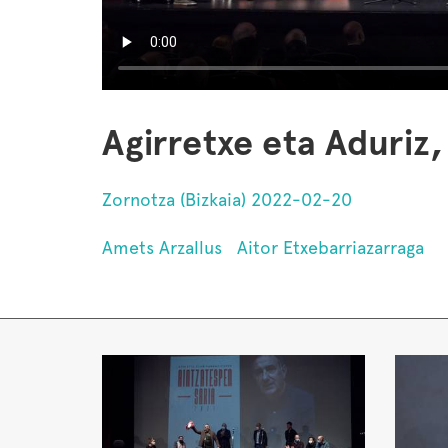
Agirretxe eta Aduriz, 
Zornotza (Bizkaia) 2022-02-20
Amets Arzallus
Aitor Etxebarriazarraga