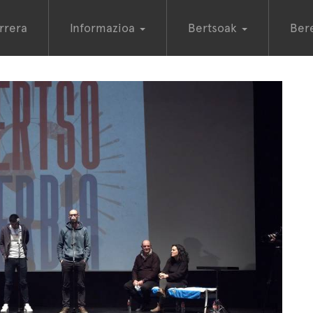
rrera
Informazioa
Bertsoak
Ber