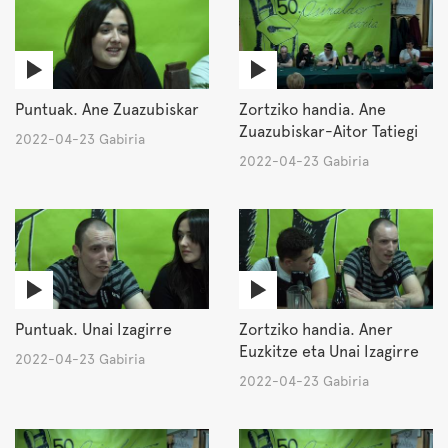
Puntuak. Ane Zuazubiskar
Zortziko handia. Ane
Zuazubiskar-Aitor Tatiegi
2022-04-23 Gabiria
2022-04-23 Gabiria
Puntuak. Unai Izagirre
Zortziko handia. Aner
Euzkitze eta Unai Izagirre
2022-04-23 Gabiria
2022-04-23 Gabiria