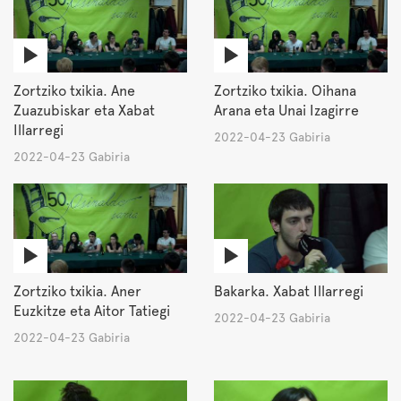
Zortziko txikia. Ane
Zortziko txikia. Oihana
Zuazubiskar eta Xabat
Arana eta Unai Izagirre
Illarregi
2022-04-23 Gabiria
2022-04-23 Gabiria
Zortziko txikia. Aner
Bakarka. Xabat Illarregi
Euzkitze eta Aitor Tatiegi
2022-04-23 Gabiria
2022-04-23 Gabiria