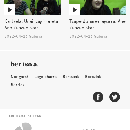
Kartzela. Unai Izagirre eta
Txapeldunaren agurra. Ane
Ane Zuazubiskar
Zuazubiskar
2022-04-23 Gabiria
2022-04-23 Gabiria
Nor gara?
Lege oharra
Bertsoak
Bereziak
Berriak
ARGITARATZAILEAK