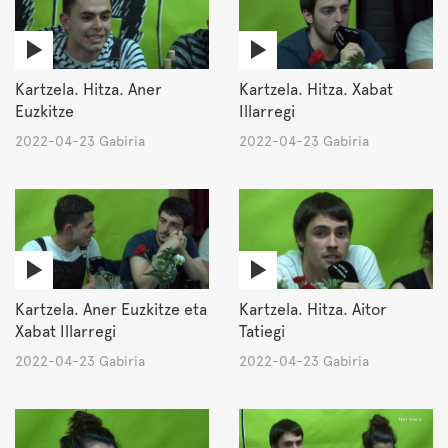
Kartzela. Hitza. Aner
Kartzela. Hitza. Xabat
Euzkitze
Illarregi
2022-04-23 Gabiria
2022-04-23 Gabiria
Kartzela. Aner Euzkitze eta
Kartzela. Hitza. Aitor
Xabat Illarregi
Tatiegi
2022-04-23 Gabiria
2022-04-23 Gabiria