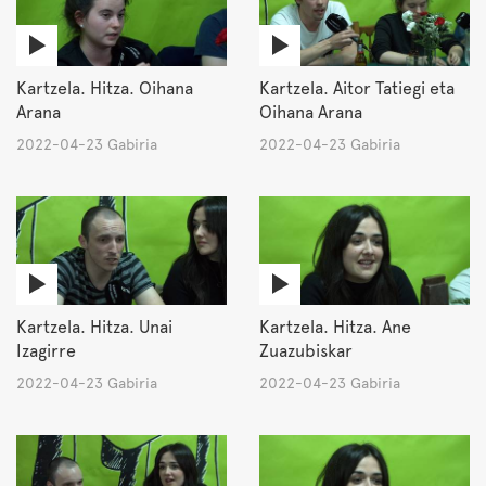
Kartzela. Hitza. Oihana
Kartzela. Aitor Tatiegi eta
Arana
Oihana Arana
2022-04-23 Gabiria
2022-04-23 Gabiria
Kartzela. Hitza. Unai
Kartzela. Hitza. Ane
Izagirre
Zuazubiskar
2022-04-23 Gabiria
2022-04-23 Gabiria