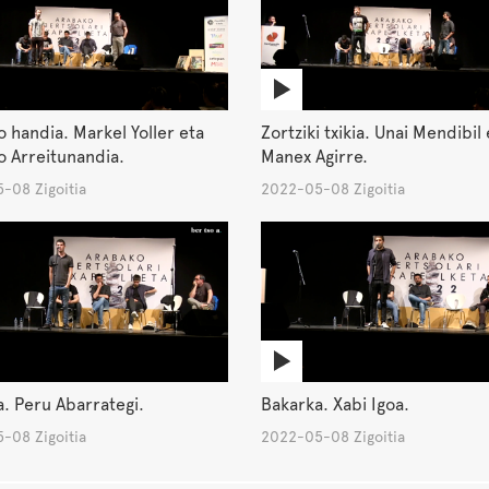
o handia. Markel Yoller eta
Zortziki txikia. Unai Mendibil 
 Arreitunandia.
Manex Agirre.
-08 Zigoitia
2022-05-08 Zigoitia
. Peru Abarrategi.
Bakarka. Xabi Igoa.
-08 Zigoitia
2022-05-08 Zigoitia