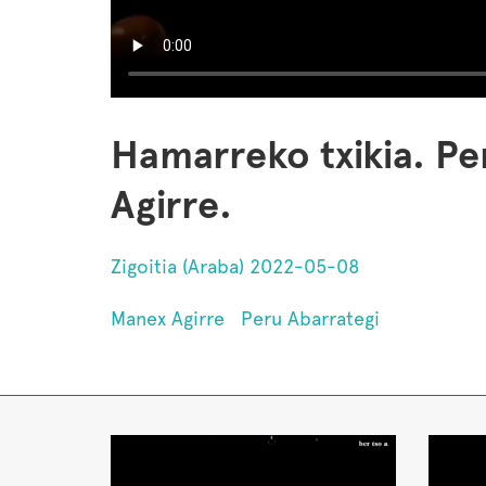
Hamarreko txikia. Pe
Agirre.
Zigoitia (Araba) 2022-05-08
Manex Agirre
Peru Abarrategi