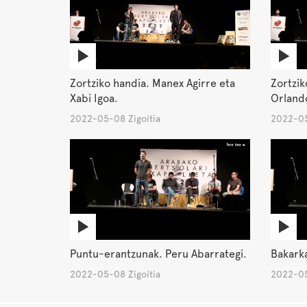
Zortziko handia. Manex Agirre eta
Zortzik
Xabi Igoa.
Orlando
2022-05-08 Zigoitia
2022-05
Puntu-erantzunak. Peru Abarrategi.
Bakarka
2022-05-08 Zigoitia
2022-05