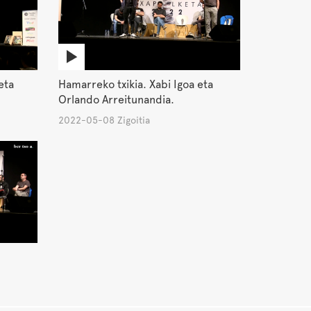
eta
Hamarreko txikia. Xabi Igoa eta
Orlando Arreitunandia.
2022-05-08 Zigoitia