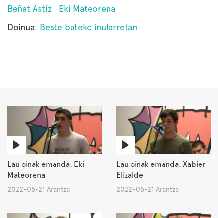
Beñat Astiz
Eki Mateorena
Doinua:
Beste bateko inularretan
Lau oinak emanda. Eki
Lau oinak emanda. Xabier
Mateorena
Elizalde
2022-05-21 Arantza
2022-05-21 Arantza