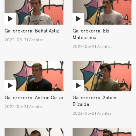
Gai orokorra. Beñat Astiz
Gai orokorra. Eki
Mateorena
2022-05-21 Arantza
2022-05-21 Arantza
Gai orokorra. Antton Ciriza
Gai orokorra. Xabier
Elizalde
2022-05-21 Arantza
2022-05-21 Arantza