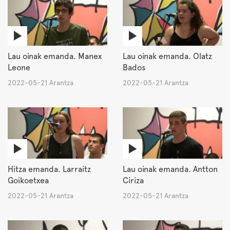
Lau oinak emanda. Manex
Lau oinak emanda. Olatz
Leone
Bados
2022-05-21 Arantza
2022-05-21 Arantza
Hitza emanda. Larraitz
Lau oinak emanda. Antton
Goikoetxea
Ciriza
2022-05-21 Arantza
2022-05-21 Arantza