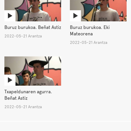
Buruz burukoa. Beñat Astiz
Buruz burukoa. Eki
Mateorena
2022-05-21 Arantza
2022-05-21 Arantza
Txapeldunaren agurra.
Beñat Astiz
2022-05-21 Arantza