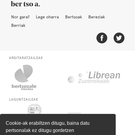
Nor gara?
Lege oharra
Bertsoak
Bereziak
Berriak
ARGITARATZAILEAK
LAGUNTZAILEAK
Cookie-ak erabiltzen ditugu, baina datu
pertsonalak ez ditugu gordetzen