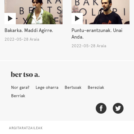
Bakarka. Maddi Agirre.
Puntu-erantzunak. Unai
Anda.
2022-05-28 Araia
2022-05-28 Araia
Nor gara?
Lege oharra
Bertsoak
Bereziak
Berriak
ARGITARATZAILEAK