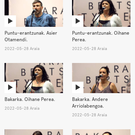
Puntu-erantzunak. Asier
Puntu-erantzunak. Oihane
Otamendi.
Perea.
2022-05-28 Araia
2022-05-28 Araia
Bakarka. Oihane Perea.
Bakarka. Andere
Arriolabengoa.
2022-05-28 Araia
2022-05-28 Araia