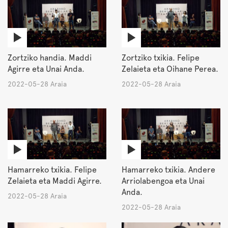
Zortziko handia. Maddi
Zortziko txikia. Felipe
Agirre eta Unai Anda.
Zelaieta eta Oihane Perea.
2022-05-28 Araia
2022-05-28 Araia
Hamarreko txikia. Felipe
Hamarreko txikia. Andere
Zelaieta eta Maddi Agirre.
Arriolabengoa eta Unai
Anda.
2022-05-28 Araia
2022-05-28 Araia