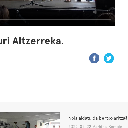
ri Altzerreka.
Nola aldatu da bertsolaritza?
2022-05-22 Markina-Xemein