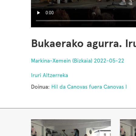
Bukaerako agurra. Iru
Markina-Xemein (Bizkaia) 2022-05-22
Iruri Altzerreka
Doinua:
Hil da Canovas fuera Canovas I