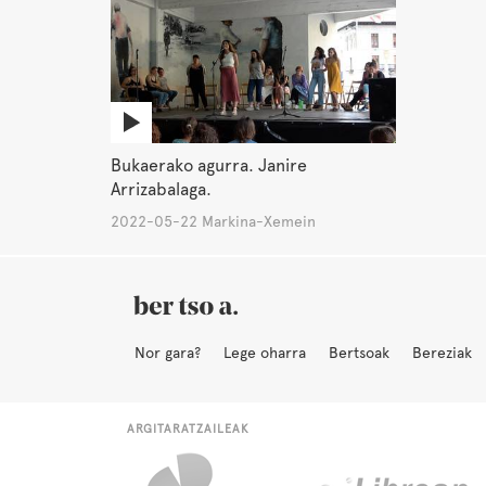
Bukaerako agurra. Janire
Arrizabalaga.
2022-05-22 Markina-Xemein
Nor gara?
Lege oharra
Bertsoak
Bereziak
ARGITARATZAILEAK