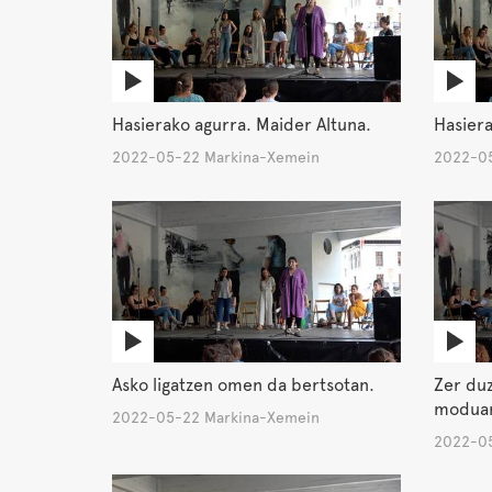
Hasierako agurra. Maider Altuna.
Hasiera
2022-05-22 Markina-Xemein
2022-05
Asko ligatzen omen da bertsotan.
Zer duz
modua
2022-05-22 Markina-Xemein
2022-05