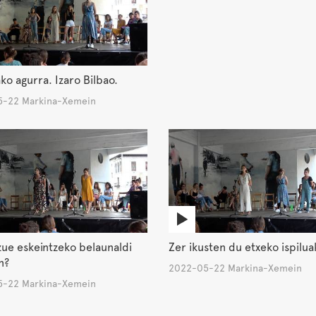
ko agurra. Izaro Bilbao.
-22 Markina-Xemein
ue eskeintzeko belaunaldi
Zer ikusten du etxeko ispilua
n?
2022-05-22 Markina-Xemein
-22 Markina-Xemein