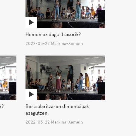
Hemen ez dago itsasorik?
2022-05-22 Markina-Xemein
k?
Bertsolaritzaren dimentsioak
ezagutzen.
2022-05-22 Markina-Xemein