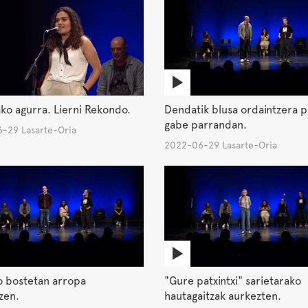
ko agurra. Lierni Rekondo.
Dendatik blusa ordaintzera p
gabe parrandan.
-29 Lasarte-Oria
2022-06-29 Lasarte-Oria
o bostetan arropa
"Gure patxintxi" sarietarako
zen.
hautagaitzak aurkezten.