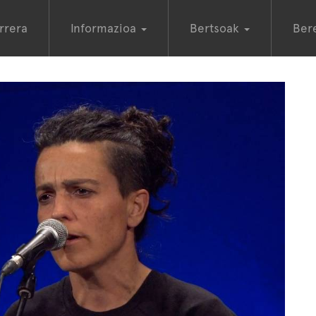
rrera
Informazioa
Bertsoak
Ber