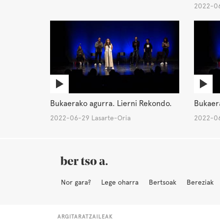
2022-06
Bukaerako agurra. Lierni Rekondo.
Bukaer
2022-06-29 Lasarte-Oria
2022-06
Nor gara?
Lege oharra
Bertsoak
Bereziak
ARGITARATZAILEAK