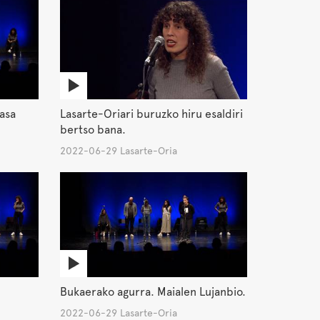
asa
Lasarte-Oriari buruzko hiru esaldiri
bertso bana.
2022-06-29 Lasarte-Oria
Bukaerako agurra. Maialen Lujanbio.
2022-06-29 Lasarte-Oria