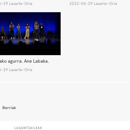
-29 Lasarte-Oria
2022-06-29 Lasarte-Oria
ako agurra. Ane Labaka.
-29 Lasarte-Oria
Berriak
LAGUNTZAILEAK