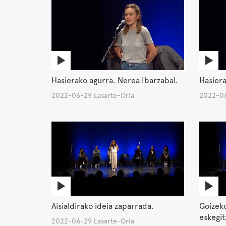
Hasierako agurra. Nerea Ibarzabal.
Hasiera
2022-06-29 Lasarte-Oria
2022-06
Aisialdirako ideia zaparrada.
Goizek
eskegit
2022-06-29 Lasarte-Oria