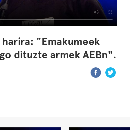
 harira: "Emakumeek
ago dituzte armek AEBn".