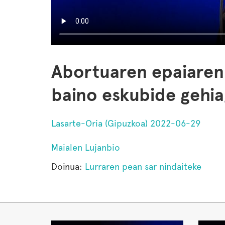
Abortuaren epaiaren
baino eskubide gehi
Lasarte-Oria (Gipuzkoa) 2022-06-29
Maialen Lujanbio
Doinua:
Lurraren pean sar nindaiteke