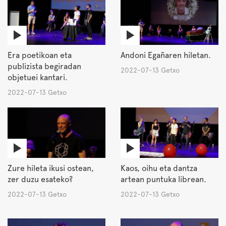
Era poetikoan eta
Andoni Egañaren hiletan.
publizista begiradan
2022-07-13 Getxo
objetuei kantari.
2022-07-13 Getxo
Zure hileta ikusi ostean,
Kaos, oihu eta dantza
zer duzu esateko?
artean puntuka librean.
2022-07-13 Getxo
2022-07-13 Getxo