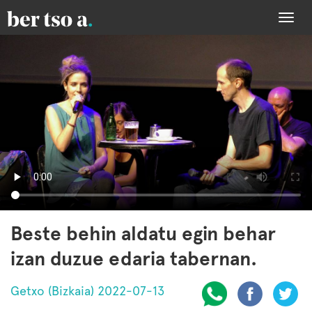
Togg
navi
Beste behin aldatu egin behar
izan duzue edaria tabernan.
Getxo (Bizkaia) 2022-07-13