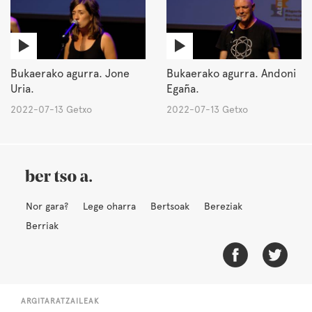
Bukaerako agurra. Jone
Bukaerako agurra. Andoni
Uria.
Egaña.
2022-07-13 Getxo
2022-07-13 Getxo
Nor gara?
Lege oharra
Bertsoak
Bereziak
Berriak
ARGITARATZAILEAK