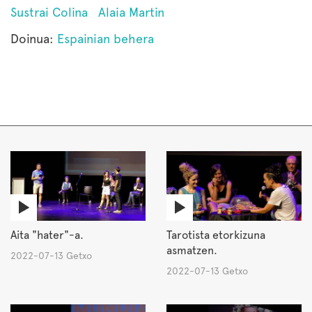
Sustrai Colina
Alaia Martin
Doinua:
Espainian behera
Aita "hater"-a.
Tarotista etorkizuna
asmatzen.
2022-07-13 Getxo
2022-07-13 Getxo