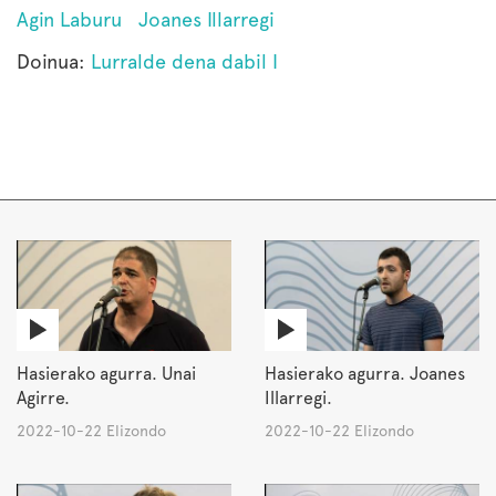
Agin Laburu
Joanes Illarregi
Doinua:
Lurralde dena dabil I
Hasierako agurra. Unai
Hasierako agurra. Joanes
Agirre.
Illarregi.
2022-10-22 Elizondo
2022-10-22 Elizondo