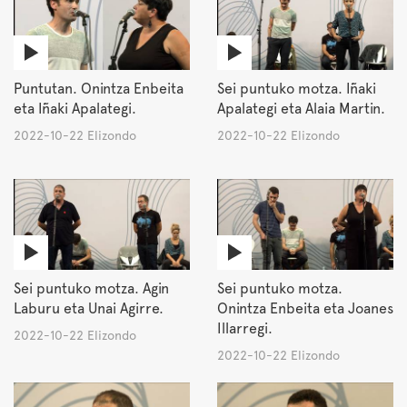
Puntutan. Onintza Enbeita
Sei puntuko motza. Iñaki
eta Iñaki Apalategi.
Apalategi eta Alaia Martin.
2022-10-22 Elizondo
2022-10-22 Elizondo
Sei puntuko motza. Agin
Sei puntuko motza.
Laburu eta Unai Agirre.
Onintza Enbeita eta Joanes
Illarregi.
2022-10-22 Elizondo
2022-10-22 Elizondo