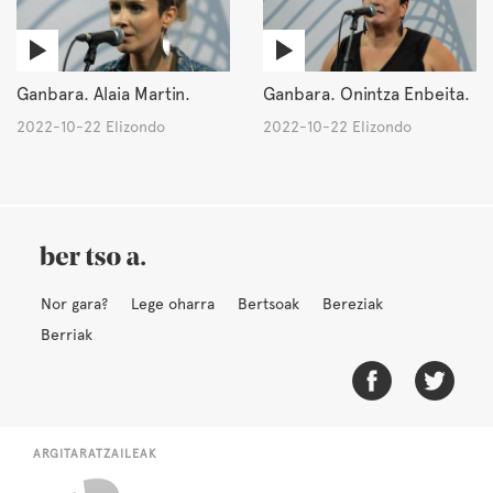
Ganbara. Alaia Martin.
Ganbara. Onintza Enbeita.
2022-10-22 Elizondo
2022-10-22 Elizondo
Nor gara?
Lege oharra
Bertsoak
Bereziak
Berriak
ARGITARATZAILEAK