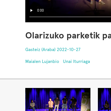
Olarizuko parketik p
Gasteiz (Araba) 2022-10-27
Maialen Lujanbio
Unai Iturriaga