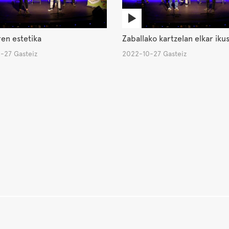
en estetika
Zaballako kartzelan elkar iku
-27 Gasteiz
2022-10-27 Gasteiz