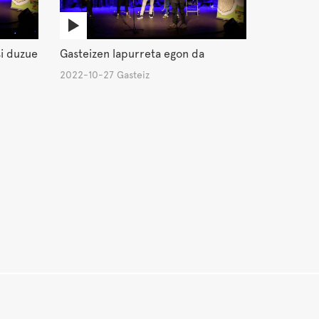
si duzue
Gasteizen lapurreta egon da
2022-10-27 Gasteiz