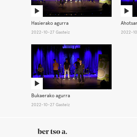
Hasierako agurra
Ahotsar
2022-10-27 Gasteiz
2022-10
Bukaerako agurra
2022-10-27 Gasteiz