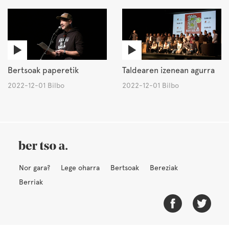
Bertsoak paperetik
Taldearen izenean agurra
2022-12-01 Bilbo
2022-12-01 Bilbo
Nor gara?
Lege oharra
Bertsoak
Bereziak
Berriak