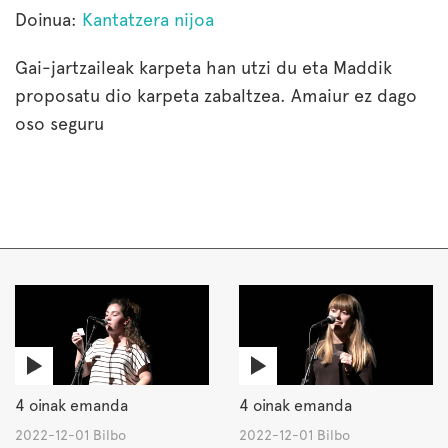
Doinua:
Kantatzera nijoa
Gai-jartzaileak karpeta han utzi du eta Maddik
proposatu dio karpeta zabaltzea. Amaiur ez dago
oso seguru
4 oinak emanda
4 oinak emanda
2022-12-01 Bilbo
2022-12-01 Bilbo