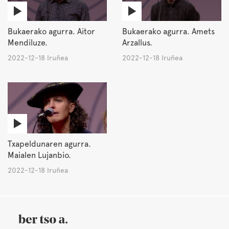
Bukaerako agurra. Aitor
Bukaerako agurra. Amets
Mendiluze.
Arzallus.
2022-12-18 Iruñea
2022-12-18 Iruñea
Txapeldunaren agurra.
Maialen Lujanbio.
2022-12-18 Iruñea