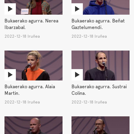
Bukaerako agurra. Nerea
Bukaerako agurra. Beñat
Ibarzabal.
Gaztelumendi.
2022-12-18 Iruñea
2022-12-18 Iruñea
Bukaerako agurra. Alaia
Bukaerako agurra. Sustrai
Martin.
Colina.
2022-12-18 Iruñea
2022-12-18 Iruñea