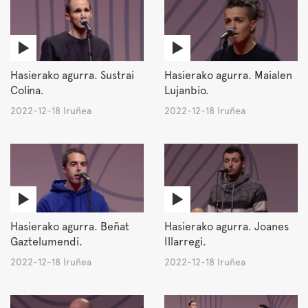
Hasierako agurra. Sustrai
Hasierako agurra. Maialen
Colina.
Lujanbio.
2022-12-18 Iruñea
2022-12-18 Iruñea
Hasierako agurra. Beñat
Hasierako agurra. Joanes
Gaztelumendi.
Illarregi.
2022-12-18 Iruñea
2022-12-18 Iruñea