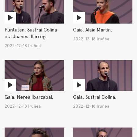
Puntutan. Sustrai Colina
Gaia. Alaia Martin.
eta Joanes Illarregi.
2022-12-18 Iruñea
2022-12-18 Iruñea
Gaia. Nerea Ibarzabal.
Gaia. Sustrai Colina.
2022-12-18 Iruñea
2022-12-18 Iruñea