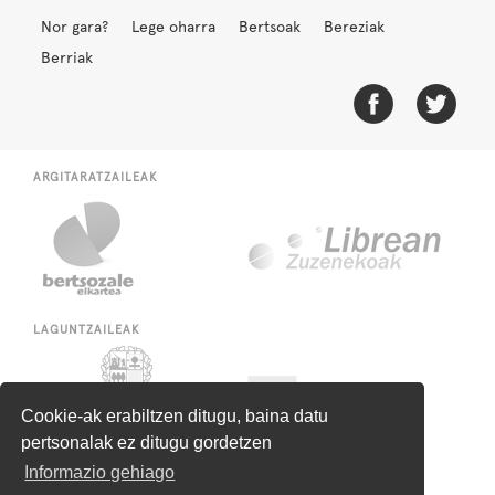
Nor gara?
Lege oharra
Bertsoak
Bereziak
Berriak
ARGITARATZAILEAK
LAGUNTZAILEAK
Cookie-ak erabiltzen ditugu, baina datu
pertsonalak ez ditugu gordetzen
Informazio gehiago