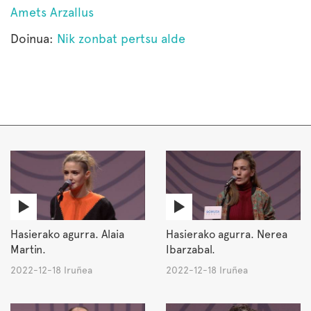
Amets Arzallus
Doinua:
Nik zonbat pertsu alde
Hasierako agurra. Alaia
Hasierako agurra. Nerea
Martin.
Ibarzabal.
2022-12-18 Iruñea
2022-12-18 Iruñea