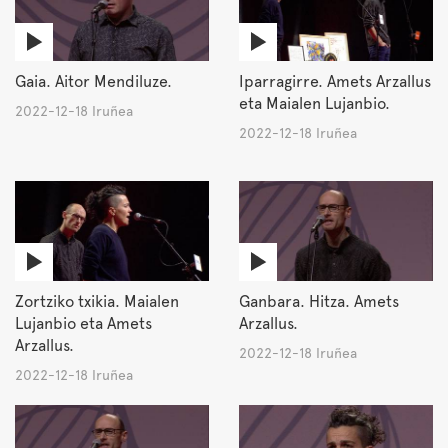
Gaia. Aitor Mendiluze.
Iparragirre. Amets Arzallus
eta Maialen Lujanbio.
2022-12-18 Iruñea
2022-12-18 Iruñea
Zortziko txikia. Maialen
Ganbara. Hitza. Amets
Lujanbio eta Amets
Arzallus.
Arzallus.
2022-12-18 Iruñea
2022-12-18 Iruñea