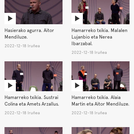
Hasierako agurra. Aitor
Hamarreko txikia. MaIalen
Mendiluze.
Lujanbio eta Nerea
Ibarzabal.
2022-12-18 Iruñea
2022-12-18 Iruñea
Hamarreko txikia. Sustrai
Hamarreko txikia. Alaia
Colina eta Amets Arzallus.
Martin eta Aitor Mendiluze.
2022-12-18 Iruñea
2022-12-18 Iruñea