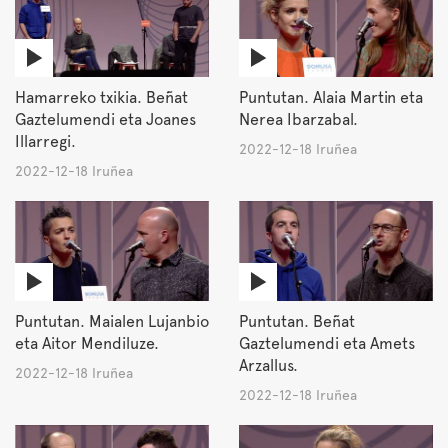
Hamarreko txikia. Beñat
Puntutan. Alaia Martin eta
Gaztelumendi eta Joanes
Nerea Ibarzabal.
Illarregi.
2022-12-18 Iruñea
2022-12-18 Iruñea
Puntutan. Maialen Lujanbio
Puntutan. Beñat
eta Aitor Mendiluze.
Gaztelumendi eta Amets
Arzallus.
2022-12-18 Iruñea
2022-12-18 Iruñea