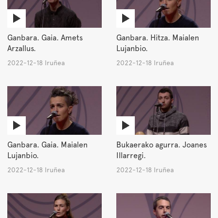
Ganbara. Gaia. Amets
Ganbara. Hitza. Maialen
Arzallus.
Lujanbio.
2022-12-18 Iruñea
2022-12-18 Iruñea
Ganbara. Gaia. Maialen
Bukaerako agurra. Joanes
Lujanbio.
Illarregi.
2022-12-18 Iruñea
2022-12-18 Iruñea