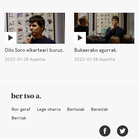
Oilo Soro elkarteari buruz.
Bukaerako agurrak.
2023-01-28 Azpeitia
2023-01-28 Azpeitia
Nor gara?
Lege oharra
Bertsoak
Bereziak
Berriak