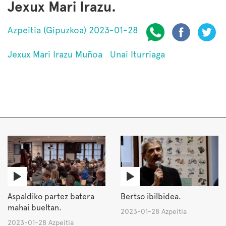
Jexux Mari Irazu.
Azpeitia (Gipuzkoa) 2023-01-28
Jexux Mari Irazu Muñoa
Unai Iturriaga
Aspaldiko partez batera
Bertso ibilbidea.
mahai bueltan.
2023-01-28 Azpeitia
2023-01-28 Azpeitia