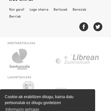
Nor gara?
Lege oharra
Bertsoak
Bereziak
Berriak
ARGITARATZAILEAK
LAGUNTZAILEAK
Cookie-ak erabiltzen ditugu, baina datu
pertsonalak ez ditugu gordetzen
Informazio gehiago