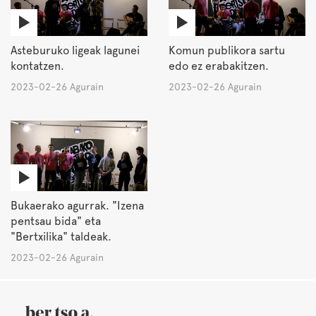
Asteburuko ligeak lagunei
Komun publikora sartu
kontatzen.
edo ez erabakitzen.
2023-02-26 Agurain
2023-02-26 Agurain
Bukaerako agurrak. "Izena
pentsau bida" eta
"Bertxilika" taldeak.
2023-02-26 Agurain