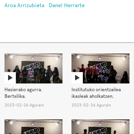
Aroa Arrizubieta
Danel Herrarte
Hasierako agurra.
Institutuko orientzailea
Bertxilika.
ikasleak aholkatzen.
2023-02-26 Agurain
2023-02-26 Agurain