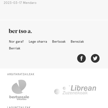
2023-03-17 Mendaro
Nor gara?
Lege oharra
Bertsoak
Bereziak
Berriak
ARGITARATZAILEAK
LAGUNTZAILEAK