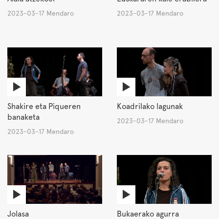
2023-03-17 Mendaro
2023-03-17 Mendaro
Shakire eta Piqueren
Koadrilako lagunak
banaketa
2023-03-17 Mendaro
2023-03-17 Mendaro
Jolasa
Bukaerako agurra