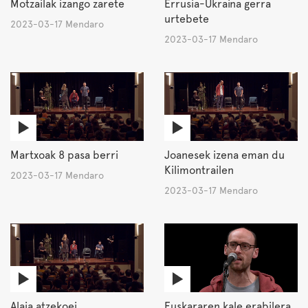
Motzailak izango zarete
Errusia-Ukraina gerra
urtebete
2023-03-17 Mendaro
2023-03-17 Mendaro
Martxoak 8 pasa berri
Joanesek izena eman du
Kilimontrailen
2023-03-17 Mendaro
2023-03-17 Mendaro
Alaia atzekoei
Euskararen kale erabilera