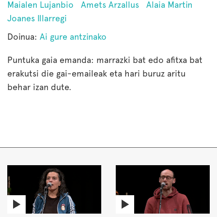
Maialen Lujanbio
Amets Arzallus
Alaia Martin
Joanes Illarregi
Doinua:
Ai gure antzinako
Puntuka gaia emanda: marrazki bat edo afitxa bat
erakutsi die gai-emaileak eta hari buruz aritu
behar izan dute.