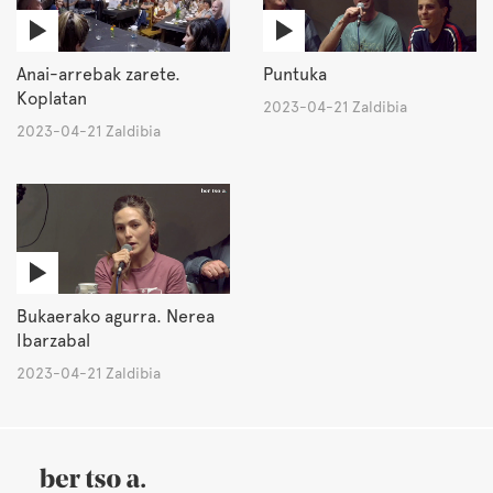
Anai-arrebak zarete.
Puntuka
Koplatan
2023-04-21 Zaldibia
2023-04-21 Zaldibia
Bukaerako agurra. Nerea
Ibarzabal
2023-04-21 Zaldibia