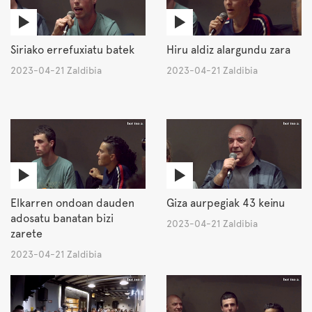
Siriako errefuxiatu batek
Hiru aldiz alargundu zara
2023-04-21 Zaldibia
2023-04-21 Zaldibia
Elkarren ondoan dauden
Giza aurpegiak 43 keinu
adosatu banatan bizi
2023-04-21 Zaldibia
zarete
2023-04-21 Zaldibia