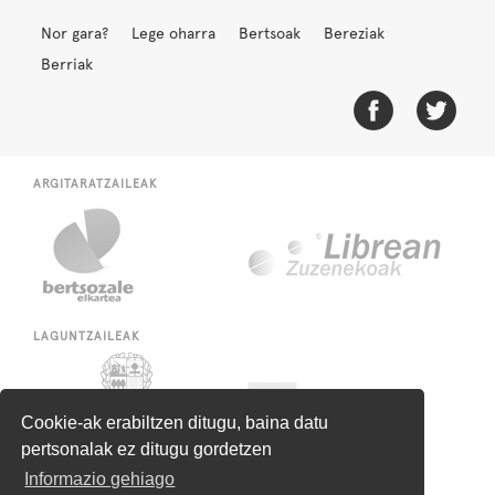
Nor gara?
Lege oharra
Bertsoak
Bereziak
Berriak
ARGITARATZAILEAK
LAGUNTZAILEAK
Cookie-ak erabiltzen ditugu, baina datu
pertsonalak ez ditugu gordetzen
Informazio gehiago