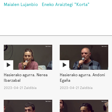
Maialen Lujanbio
Eneko Araiztegi "Korta"
Hasierako agurra. Nerea
Hasierako agurra. Andoni
Ibarzabal
Egaña
2023-04-21 Zaldibia
2023-04-21 Zaldibia