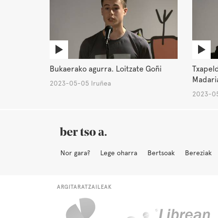
Bukaerako agurra. Loitzate Goñi
Txapeld
Madari
2023-05-05 Iruñea
2023-05
Nor gara?
Lege oharra
Bertsoak
Bereziak
ARGITARATZAILEAK