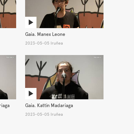
Gaia. Manex Leone
2023-05-05 Iruñea
riaga
Gaia. Kattin Madariaga
2023-05-05 Iruñea