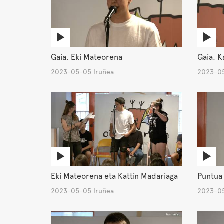
Gaia. Eki Mateorena
Gaia. K
2023-05-05 Iruñea
2023-05
Eki Mateorena eta Kattin Madariaga
Puntua
2023-05-05 Iruñea
2023-05