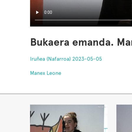
Bukaera emanda. Ma
Iruñea (Nafarroa) 2023-05-05
Manex Leone