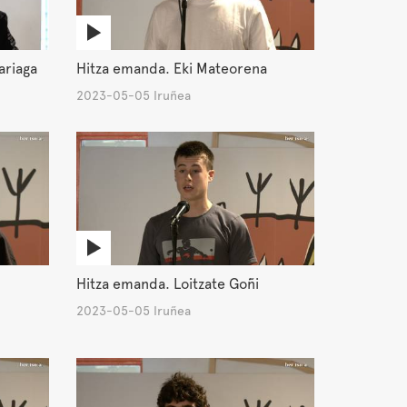
ariaga
Hitza emanda. Eki Mateorena
2023-05-05 Iruñea
Hitza emanda. Loitzate Goñi
2023-05-05 Iruñea