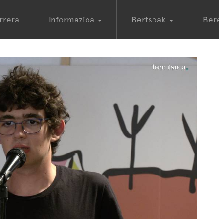
rrera
Informazioa
Bertsoak
Ber