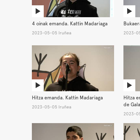
4 oinak emanda. Kattin Madariaga
Bukaer
2023-05-05 Iruñea
2023-05
Hitza emanda. Kattin Madariaga
Hitza 
de Gala
2023-05-05 Iruñea
2023-05