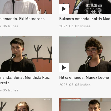
a emanda. Eki Mateorena
Bukaera emanda. Kattin Mad
-05 Iruñea
2023-05-05 Iruñea
emanda. Beñat Mendiola Ruiz
Hitza emanda. Manex Leone
rreta
2023-05-05 Iruñea
-05 Iruñea