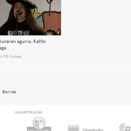
unaren agurra. Kattin
aga
-05 Iruñea
Berriak
LAGUNTZAILEAK