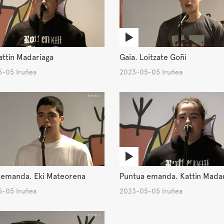
attin Madariaga
Gaia. Loitzate Goñi
-05 Iruñea
2023-05-05 Iruñea
 emanda. Eki Mateorena
Puntua emanda. Kattin Mada
-05 Iruñea
2023-05-05 Iruñea