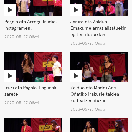
Pagola eta Arregi. Irudiak
Janire eta Zaldua.
instagramen.
Emakume arrazializatuekin
egiten duzue lan
2023-05-27 Oñati
2023-05-27 Oñati
Iruri eta Pagola. Lagunak
Zaldua eta Maddi Ane.
zarete
Oñatiko irakurle taldea
kudeatzen duzue
2023-05-27 Oñati
2023-05-27 Oñati