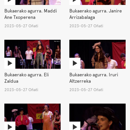
Bukaerako agurra. Maddi
Bukaerako agurra. Janire
Ane Txoperena
Arrizabalaga
2023-05-27 Oñati
2023-05-27 Oñati
Bukaerako agurra. Eli
Bukaerako agurra. Iruri
Zaldua
Altzerreka
2023-05-27 Oñati
2023-05-27 Oñati