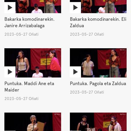
Bakarka komodinarekin.
Bakarka komodinarekin. Eli
Janire Arrizabalaga
Zaldua
2023-05-27 Oñati
2023-05-27 Oñati
Puntuka. Maddi Ane eta
Puntuka. Pagola eta Zaldua
Maider
2023-05-27 Oñati
2023-05-27 Oñati