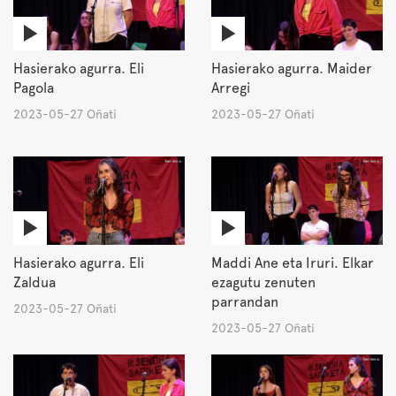
Hasierako agurra. Eli
Hasierako agurra. Maider
Pagola
Arregi
2023-05-27 Oñati
2023-05-27 Oñati
Hasierako agurra. Eli
Maddi Ane eta Iruri. Elkar
Zaldua
ezagutu zenuten
parrandan
2023-05-27 Oñati
2023-05-27 Oñati