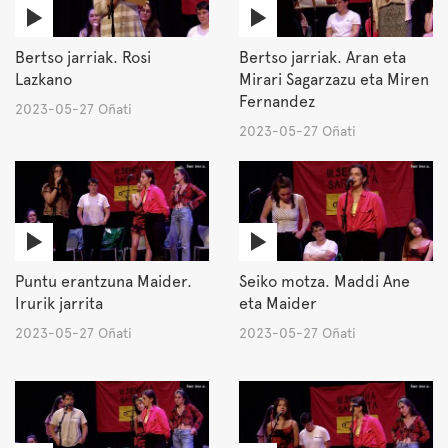
Bertso jarriak. Rosi
Bertso jarriak. Aran eta
Lazkano
Mirari Sagarzazu eta Miren
Fernandez
2023-05-27 Oñati
2023-05-27 Oñati
Puntu erantzuna Maider.
Seiko motza. Maddi Ane
Irurik jarrita
eta Maider
2023-05-27 Oñati
2023-05-27 Oñati