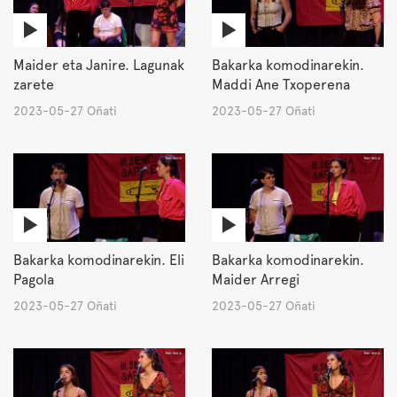
Maider eta Janire. Lagunak
Bakarka komodinarekin.
zarete
Maddi Ane Txoperena
2023-05-27 Oñati
2023-05-27 Oñati
Bakarka komodinarekin. Eli
Bakarka komodinarekin.
Pagola
Maider Arregi
2023-05-27 Oñati
2023-05-27 Oñati