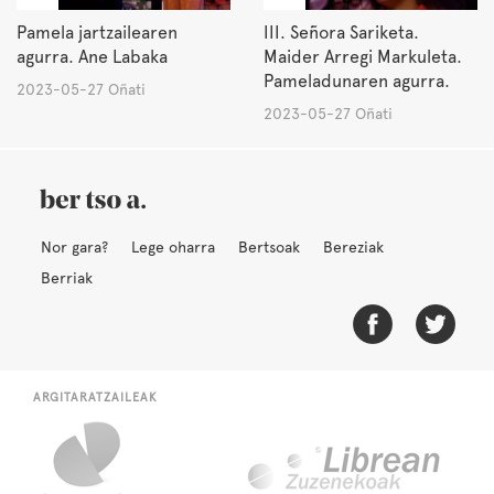
Pamela jartzailearen
III. Señora Sariketa.
agurra. Ane Labaka
Maider Arregi Markuleta.
Pameladunaren agurra.
2023-05-27 Oñati
2023-05-27 Oñati
Nor gara?
Lege oharra
Bertsoak
Bereziak
Berriak
ARGITARATZAILEAK