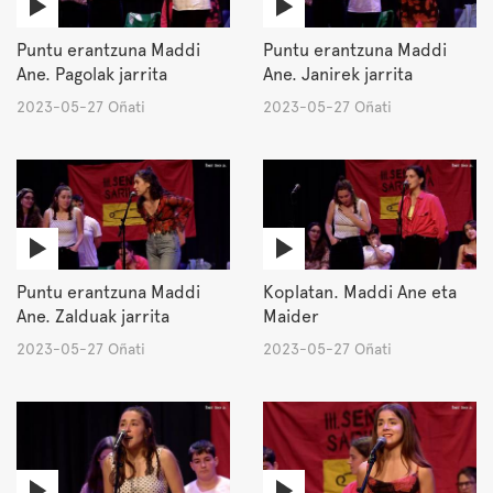
Puntu erantzuna Maddi
Puntu erantzuna Maddi
Ane. Pagolak jarrita
Ane. Janirek jarrita
2023-05-27 Oñati
2023-05-27 Oñati
Puntu erantzuna Maddi
Koplatan. Maddi Ane eta
Ane. Zalduak jarrita
Maider
2023-05-27 Oñati
2023-05-27 Oñati