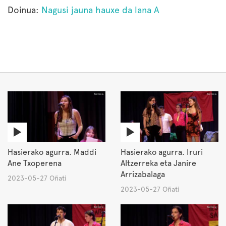
Doinua:
Nagusi jauna hauxe da lana A
Hasierako agurra. Maddi
Hasierako agurra. Iruri
Ane Txoperena
Altzerreka eta Janire
Arrizabalaga
2023-05-27 Oñati
2023-05-27 Oñati