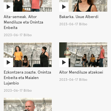
Aita-semeak. Aitor
Bakarka. Uxue Alberdi
Mendiluze eta Onintza
2023-06-17 Bilbo
Enbeita
2023-06-17 Bilbo
Ezkontzera zoazte. Onintza
Aitor Mendiluze atzekoei
Enbeita eta Maialen
2023-06-17 Bilbo
Lujanbio
2023-06-17 Bilbo