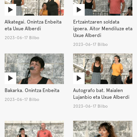
Alkategai. Onintza Enbeita
Ertzaintzaren soldata
eta Uxue Alberdi
igoera. Aitor Mendiluze eta
Uxue Alberdi
2023-06-17 Bilbo
2023-06-17 Bilbo
Bakarka. Onintza Enbeita
Autografo bat. Maialen
Lujanbio eta Uxue Alberdi
2023-06-17 Bilbo
2023-06-17 Bilbo