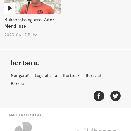
Bukaerako agurra. Aitor
Mendiluze
2023-06-17 Bilbo
Nor gara?
Lege oharra
Bertsoak
Bereziak
Berriak
ARGITARATZAILEAK