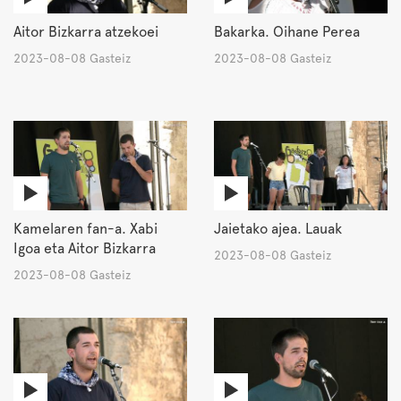
Aitor Bizkarra atzekoei
Bakarka. Oihane Perea
2023-08-08 Gasteiz
2023-08-08 Gasteiz
Kamelaren fan-a. Xabi
Jaietako ajea. Lauak
Igoa eta Aitor Bizkarra
2023-08-08 Gasteiz
2023-08-08 Gasteiz