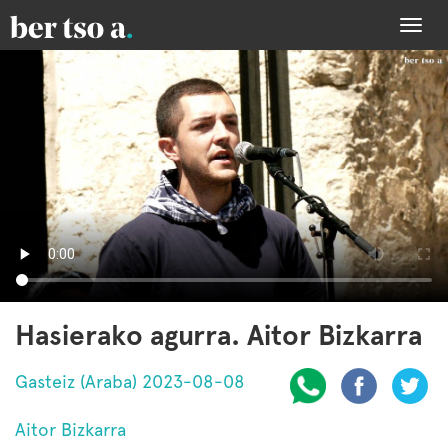
Togg
navi
Hasierako agurra. Aitor Bizkarra
Gasteiz (Araba) 2023-08-08
Aitor Bizkarra