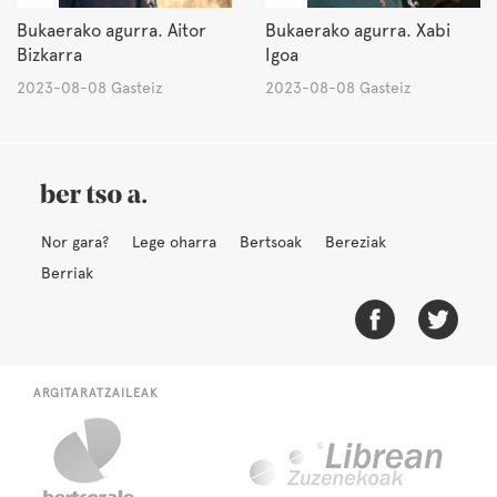
Bukaerako agurra. Aitor
Bukaerako agurra. Xabi
Bizkarra
Igoa
2023-08-08 Gasteiz
2023-08-08 Gasteiz
Nor gara?
Lege oharra
Bertsoak
Bereziak
Berriak
ARGITARATZAILEAK