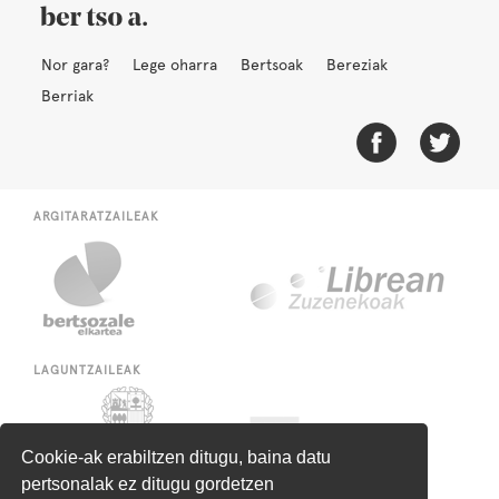
Nor gara?
Lege oharra
Bertsoak
Bereziak
Berriak
ARGITARATZAILEAK
LAGUNTZAILEAK
Cookie-ak erabiltzen ditugu, baina datu
pertsonalak ez ditugu gordetzen