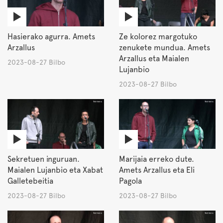
Hasierako agurra. Amets
Ze kolorez margotuko
Arzallus
zenukete mundua. Amets
Arzallus eta Maialen
2023-08-27 Bilbo
Lujanbio
2023-08-27 Bilbo
Sekretuen inguruan.
Marijaia erreko dute.
Maialen Lujanbio eta Xabat
Amets Arzallus eta Eli
Galletebeitia
Pagola
2023-08-27 Bilbo
2023-08-27 Bilbo