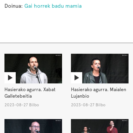
Doinua:
Gai horrek badu mamia
Hasierako agurra. Xabat
Hasierako agurra. Maialen
Galletebeitia
Lujanbio
2023-08-27 Bilbo
2023-08-27 Bilbo