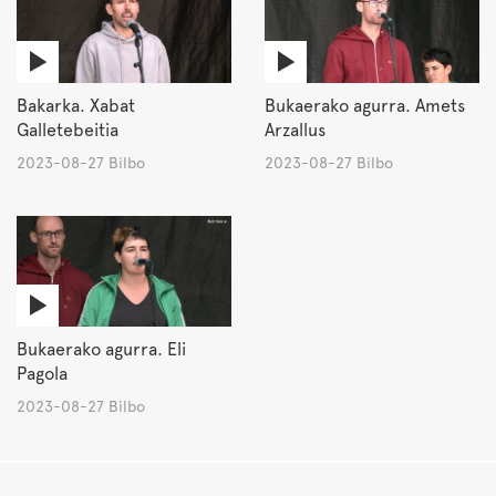
Bakarka. Xabat
Bukaerako agurra. Amets
Galletebeitia
Arzallus
2023-08-27 Bilbo
2023-08-27 Bilbo
Bukaerako agurra. Eli
Pagola
2023-08-27 Bilbo