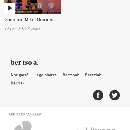
Ganbara. Mikel Goiriena.
2023-10-01 Mungia
Nor gara?
Lege oharra
Bertsoak
Bereziak
Berriak
ARGITARATZAILEAK