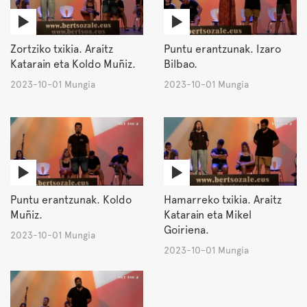
Zortziko txikia. Araitz
Puntu erantzunak. Izaro
Katarain eta Koldo Muñiz.
Bilbao.
2023-10-01 Mungia
2023-10-01 Mungia
Puntu erantzunak. Koldo
Hamarreko txikia. Araitz
Muñiz.
Katarain eta Mikel
Goiriena.
2023-10-01 Mungia
2023-10-01 Mungia