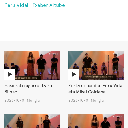
Peru Vidal
Txaber Altube
Hasierako agurra. Izaro
Zortziko handia. Peru Vidal
Bilbao.
eta Mikel Goiriena.
2023-10-01 Mungia
2023-10-01 Mungia