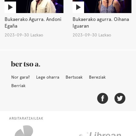
Bukaerako Agurra. Andoni
Bukaerako agurra. Oihana
Egaña
Iguaran
2023-09-30 Lazkao
2023-09-30 Lazkao
Nor gara?
Lege oharra
Bertsoak
Bereziak
Berriak
ARGITARATZAILEAK