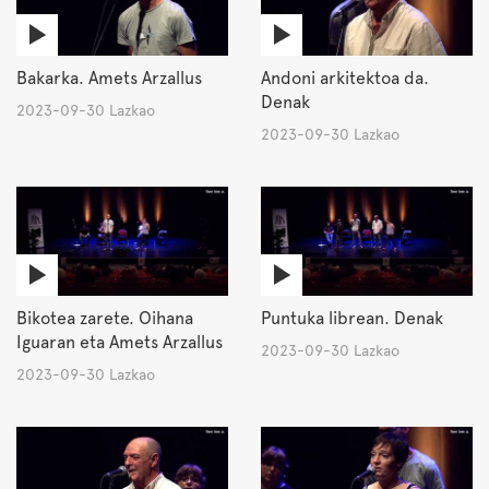
Bakarka. Amets Arzallus
Andoni arkitektoa da.
Denak
2023-09-30 Lazkao
2023-09-30 Lazkao
Bikotea zarete. Oihana
Puntuka librean. Denak
Iguaran eta Amets Arzallus
2023-09-30 Lazkao
2023-09-30 Lazkao