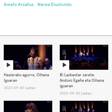
Amets Arzallus
Nerea Elustondo
Hasierako agurra. Oihana
Bi Lazkaotar zarete.
Iguaran
Andoni Egaña eta Oihana
iguaran
2023-09-30 Lazkao
2023-09-30 Lazkao