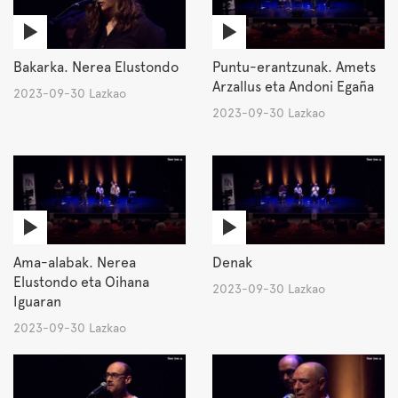
Bakarka. Nerea Elustondo
Puntu-erantzunak. Amets
Arzallus eta Andoni Egaña
2023-09-30 Lazkao
2023-09-30 Lazkao
Ama-alabak. Nerea
Denak
Elustondo eta Oihana
2023-09-30 Lazkao
Iguaran
2023-09-30 Lazkao