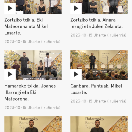
Zortziko txikia. Eki
Zortziko txikia. Ainara
Mateorena eta Mikel
Ieregi eta Julen Zelaieta.
Lasarte.
2023-10-15 Uharte (Iruñerria)
2023-10-15 Uharte (Iruñerria)
Hamareko txikia. Joanes
Ganbara. Puntuak. Mikel
Illarregi eta Eki
Lasarte.
Mateorena.
2023-10-15 Uharte (Iruñerria)
2023-10-15 Uharte (Iruñerria)