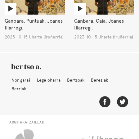
Ganbara. Puntuak. Joanes
Ganbara. Gaia. Joanes
Illarregi.
Illarregi.
2023-10-15 Uharte (Iruñerria)
2023-10-15 Uharte (Iruñerria)
Nor gara?
Lege oharra
Bertsoak
Bereziak
Berriak
ARGITARATZAILEAK