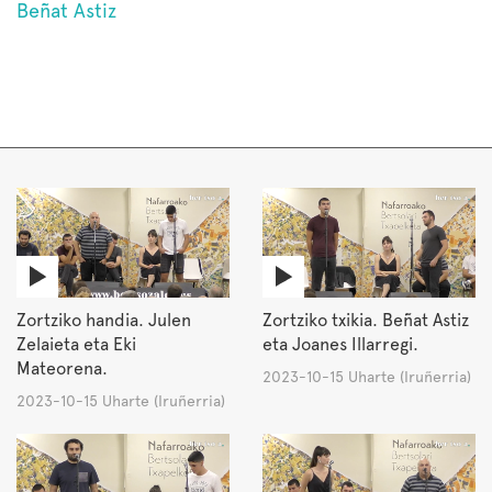
Beñat Astiz
Zortziko handia. Julen
Zortziko txikia. Beñat Astiz
Zelaieta eta Eki
eta Joanes Illarregi.
Mateorena.
2023-10-15 Uharte (Iruñerria)
2023-10-15 Uharte (Iruñerria)