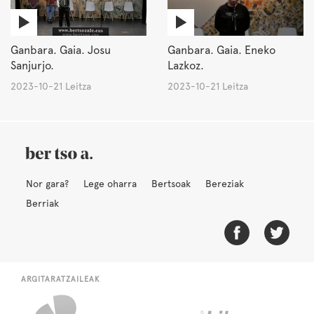
Ganbara. Gaia. Josu
Ganbara. Gaia. Eneko
Sanjurjo.
Lazkoz.
2023-10-21 Leitza
2023-10-21 Leitza
Nor gara?
Lege oharra
Bertsoak
Bereziak
Berriak
ARGITARATZAILEAK