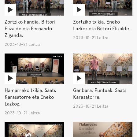
Zortziko handia. Bittori
Zortziko txikia. Eneko
Elizalde eta Fernando
Lazkoz eta Bittori Elizalde.
Ziganda.
2023-10-21 Leitza
2023-10-21 Leitza
Hamarreko txikia. Saats
Ganbara. Puntuak. Saats
Karasatorre eta Eneko
Karasatorre.
Lazkoz.
2023-10-21 Leitza
2023-10-21 Leitza