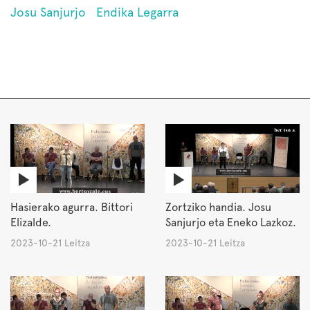
Josu Sanjurjo
Endika Legarra
Hasierako agurra. Bittori
Zortziko handia. Josu
Elizalde.
Sanjurjo eta Eneko Lazkoz.
2023-10-21 Leitza
2023-10-21 Leitza